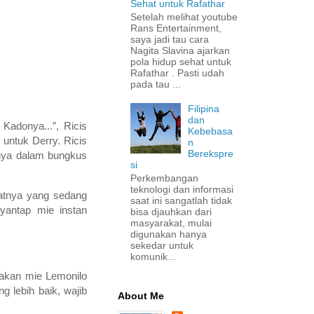
Sehat untuk Rafathar
Setelah melihat youtube
Rans Entertainment,
saya jadi tau cara
Nagita Slavina ajarkan
pola hidup sehat untuk
Rafathar . Pasti udah
pada tau ...
Filipina
dan
donya...”, Ricis
Kebebasa
untuk Derry. Ricis
n
Berekspre
snya dalam bungkus
si
Perkembangan
teknologi dan informasi
atnya yang sedang
saat ini sangatlah tidak
yantap mie instan
bisa djauhkan dari
masyarakat, mulai
digunakan hanya
sekedar untuk
komunik...
akan mie Lemonilo
g lebih baik, wajib
About Me