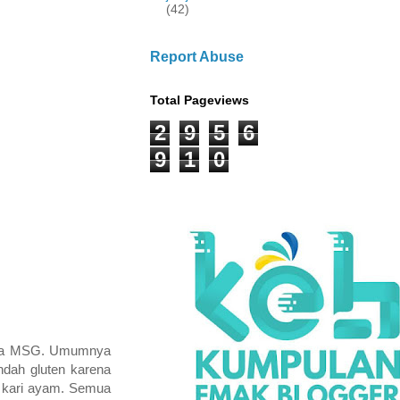
(42)
Report Abuse
Total Pageviews
2
9
5
6
9
1
0
anpa MSG. Umumnya
ndah gluten karena
n kari ayam. Semua