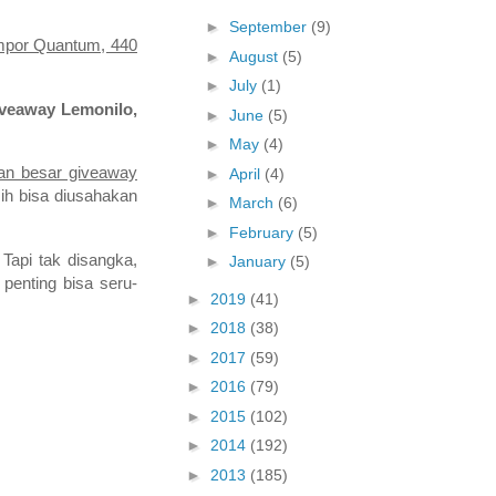
►
September
(9)
ompor Quantum, 440
►
August
(5)
►
July
(1)
iveaway Lemonilo,
►
June
(5)
►
May
(4)
an besar giveaway
►
April
(4)
ih bisa diusahakan
►
March
(6)
►
February
(5)
Tapi tak disangka,
►
January
(5)
penting bisa seru-
►
2019
(41)
►
2018
(38)
►
2017
(59)
►
2016
(79)
►
2015
(102)
►
2014
(192)
►
2013
(185)