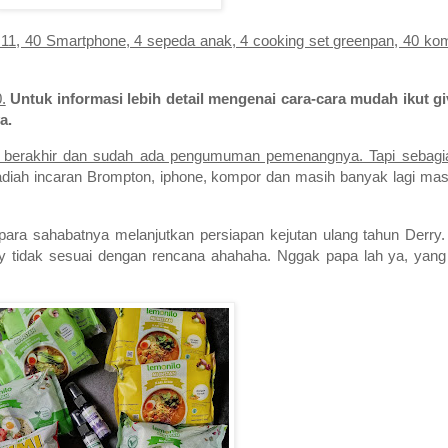
 11, 40 Smartphone, 4 sepeda anak, 4 cooking set greenpan, 40 k
.
Untuk informasi lebih detail mengenai cara-cara mudah ikut g
a.
berakhir dan sudah ada pengumuman pemenangnya. Tapi sebagi
diah incaran Brompton, iphone, kompor dan masih banyak lagi mas
para sahabatnya melanjutkan persiapan kejutan ulang tahun Derry. 
ry tidak sesuai dengan rencana ahahaha. Nggak papa lah ya, yang 