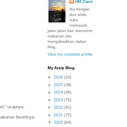
HM Zwan
Ibu dengan
dua anak,
suka
memasak,
jalan-jalan dan memotret
makanan lalu
mengabadikan dalam
blog.
View my complete profile
My Arsip Blog
►
2026
(10)
►
2025
(38)
►
2024
(48)
►
2023
(76)
et,”
ucapnya.
►
2022
(91)
►
2021
(70)
akanan favoritnya.
▼
2020
(64)