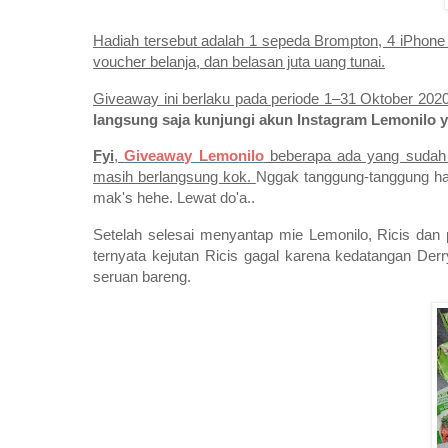
Hadiah tersebut adalah 1 sepeda Brompton, 4 iPhone
voucher belanja, dan belasan juta uang tunai.
Giveaway ini berlaku pada periode 1–31 Oktober 2020
langsung saja kunjungi akun Instagram Lemonilo y
Fyi
,
Giveaway Lemonilo
beberapa ada yang sudah 
masih berlangsung kok.
Nggak tanggung-tanggung ha
mak's hehe. Lewat do'a..
Setelah selesai menyantap mie Lemonilo, Ricis dan 
ternyata kejutan Ricis gagal karena kedatangan Der
seruan bareng.