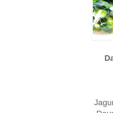
D
Jagun