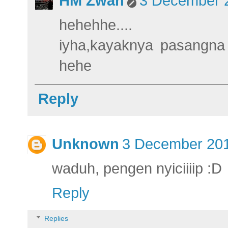
HM Zwan
3 December 2
hehehhe....
iyha,kayaknya pasangna
hehe
Reply
Unknown
3 December 201
waduh, pengen nyiciiiip :D
Reply
Replies