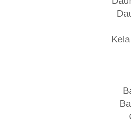
Daun
Dau
Kela
B
Ba