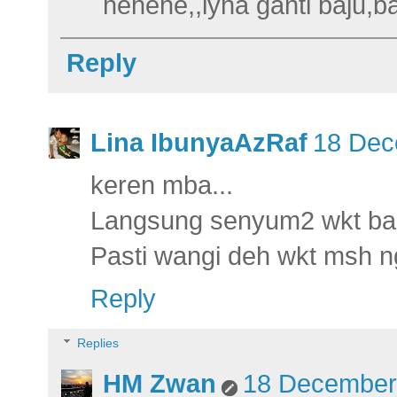
hehehe,,iyha ganti baju,b
Reply
Lina IbunyaAzRaf
18 Dec
keren mba...
Langsung senyum2 wkt bac
Pasti wangi deh wkt msh 
Reply
Replies
HM Zwan
18 December 