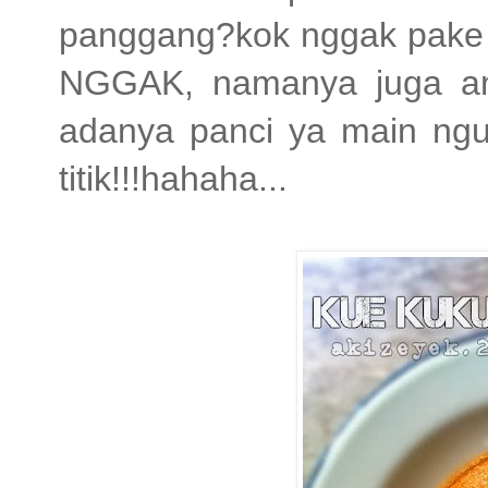
panggang?kok nggak pake m
NGGAK, namanya juga an
adanya panci ya main nguk
titik!!!hahaha...