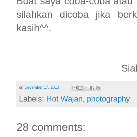
Buat saya coba-coba ata
silahkan dicoba jika be
kasih^^.
Sia
on
December 17, 2013
Labels:
Hot Wajan
,
photography
28 comments: