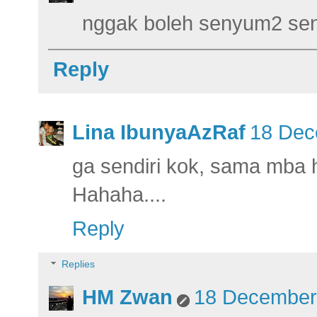
nggak boleh senyum2 send
Reply
Lina IbunyaAzRaf
18 Dec
ga sendiri kok, sama mba h
Hahaha....
Reply
Replies
HM Zwan
18 December 