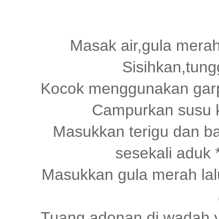
Masak air,gula merah
Sisihkan,tun
Kocok menggunakan garpu,
Campurkan susu k
Masukkan terigu dan ba
sesekali aduk 
Masukkan gula merah lal
Tuang adonan di wadah y