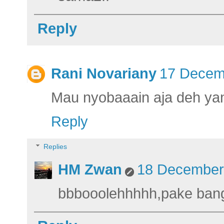
Reply
Rani Novariany
17 Decemb
Mau nyobaaain aja deh yan
Reply
Replies
HM Zwan
18 December 
bbbooolehhhhh,pake bange