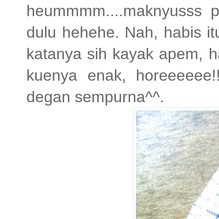
heummmm....maknyusss pe
dulu hehehe. Nah, habis i
katanya sih kayak apem, h
kuenya enak, horeeeeee!!
degan sempurna^^.