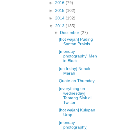
►
2016
(79)
►
2015
(102)
►
2014
(192)
▼
2013
(185)
▼
December
(27)
[hot wajan] Puding
Santan Praktis
[monday
photography] Men
in Black
[on friday] Nenek
Marah
Quote on Thursday
[everything on
wednesday]
Tentang Siak di
Twitter
[hot wajan] Kulupan
Urap
[monday
photography]