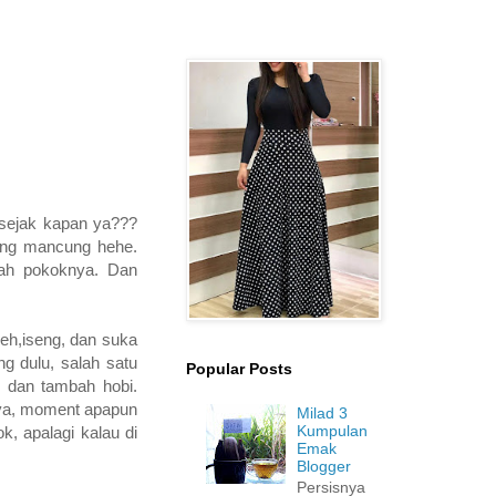
.sejak kapan ya???
dung mancung hehe.
 lah pokoknya. Dan
neh,iseng, dan suka
g dulu, salah satu
Popular Posts
 dan tambah hobi.
aya, moment apapun
Milad 3
Kumpulan
, apalagi kalau di
Emak
Blogger
Persisnya