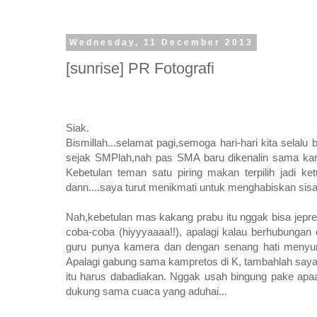
Wednesday, 11 December 2013
[sunrise] PR Fotografi
Siak.
Bismillah...selamat pagi,semoga hari-hari kita sela
sejak SMPlah,nah pas SMA baru dikenalin sama kame
Kebetulan teman satu piring makan terpilih jadi ke
dann....saya turut menikmati untuk menghabiskan sisa-
Nah,kebetulan mas kakang prabu itu nggak bisa jepret
coba-coba (hiyyyaaaa!!), apalagi kalau berhubungan 
guru punya kamera dan dengan senang hati menyuru
Apalagi gabung sama kampretos di K, tambahlah saya
itu harus dabadiakan. Nggak usah bingung pake apaa
dukung sama cuaca yang aduhai...