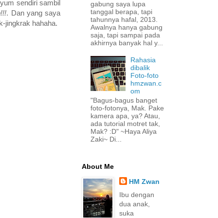
yum sendiri sambil
gabung saya lupa
tanggal berapa, tapi
!!!
. Dan yang saya
tahunnya hafal, 2013.
k-jingkrak hahaha.
Awalnya hanya gabung
saja, tapi sampai pada
akhirnya banyak hal y...
Rahasia
dibalik
Foto-foto
hmzwan.c
om
"Bagus-bagus banget
foto-fotonya, Mak. Pake
kamera apa, ya? Atau,
ada tutorial motret tak,
Mak? :D" ~Haya Aliya
Zaki~ Di...
About Me
HM Zwan
Ibu dengan
dua anak,
suka