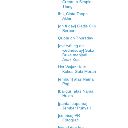
Create a Simple
Thing
Ibu, Cinta Tanpa
Akhir
[on friday] Gadis Cilik
Berponi
Quote on Thursday
[everything on
wednesday] Suka
Duka menjadi
Anak Kos
Hot Wajan: Kue
Kukus Gula Merah
[embun] atas Nama
Pagi
[bajigur] atas Nama
Hujan
[pantai papuma]
Jember Punya!!
[sunrise] PR
Fotografi
[saya] dan Ide