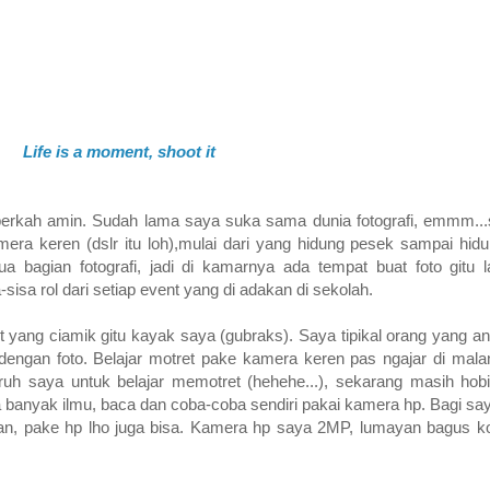
Life is a moment, shoot it
lu berkah amin. Sudah lama saya suka sama dunia fotografi, emmm..
ra keren (dslr itu loh),mulai dari yang hidung pesek sampai hi
tua bagian fotografi, jadi di kamarnya ada tempat buat foto gitu
sisa rol dari setiap event yang di adakan di sekolah.
 yang ciamik gitu kayak saya (gubraks). Saya tipikal orang yang a
dengan foto. Belajar motret pake kamera keren pas ngajar di malan
h saya untuk belajar memotret (hehehe...), sekarang masih hobi
 banyak ilmu, baca dan coba-coba sendiri pakai kamera hp. Bagi s
n, pake hp lho juga bisa. Kamera hp saya 2MP, lumayan bagus kok