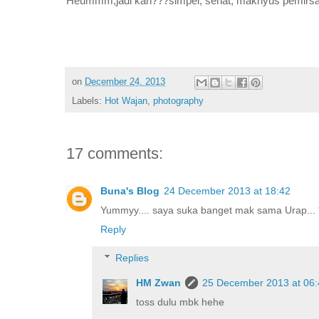
Heummm,jadi kan???simpel, sehat, maknyus pemirsah
on
December 24, 2013
Labels:
Hot Wajan
,
photography
17 comments:
Buna's Blog
24 December 2013 at 18:42
Yummyy.... saya suka banget mak sama Urap...
Reply
Replies
HM Zwan
25 December 2013 at 06:
toss dulu mbk hehe