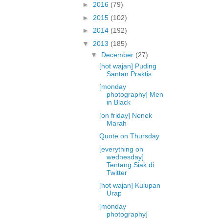
►
2016
(79)
►
2015
(102)
►
2014
(192)
▼
2013
(185)
▼
December
(27)
[hot wajan] Puding
Santan Praktis
[monday
photography] Men
in Black
[on friday] Nenek
Marah
Quote on Thursday
[everything on
wednesday]
Tentang Siak di
Twitter
[hot wajan] Kulupan
Urap
[monday
photography]