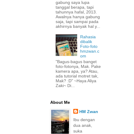
gabung saya lupa
tanggal berapa, tapi
tahunnya hafal, 2013.
Awalnya hanya gabung
saja, tapi sampai pada
akhirnya banyak hal y...
Rahasia
dibalik
Foto-foto
hmzwan.c
om
"Bagus-bagus banget
foto-fotonya, Mak. Pake
kamera apa, ya? Atau,
ada tutorial motret tak,
Mak? :D" ~Haya Aliya
Zaki~ Di...
About Me
HM Zwan
Ibu dengan
dua anak,
suka