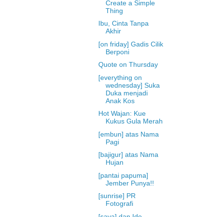
Create a Simple
Thing
Ibu, Cinta Tanpa
Akhir
[on friday] Gadis Cilik
Berponi
Quote on Thursday
[everything on
wednesday] Suka
Duka menjadi
Anak Kos
Hot Wajan: Kue
Kukus Gula Merah
[embun] atas Nama
Pagi
[bajigur] atas Nama
Hujan
[pantai papuma]
Jember Punya!!
[sunrise] PR
Fotografi
[saya] dan Ide