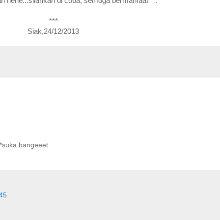
 hehe...silahkan di coba, semoga bermanfaat^^.
***
Siak,24/12/2013
 *suka bangeeet
45