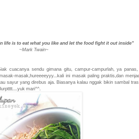
 life is to eat what you like and let the food fight it out inside"
~Mark Twain~
 di Siak cuacanya sendu gimana gitu, campur-campurlah, ya panas
 masak-masak,hureeeeyyy...kali ini masak paling praktis,dan menja
u sayur yang direbus aja. Biasanya kalau nggak bikin sambal trasi
urptttt....yuk mari^^.