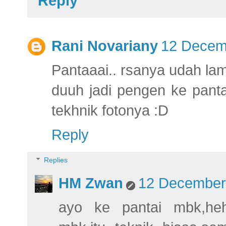
Reply
Rani Novariany
12 Decemb
Pantaaai.. rsanya udah la
duuh jadi pengen ke panta
tekhnik fotonya :D
Reply
Replies
HM Zwan
12 December 
ayo ke pantai mbk,hehe