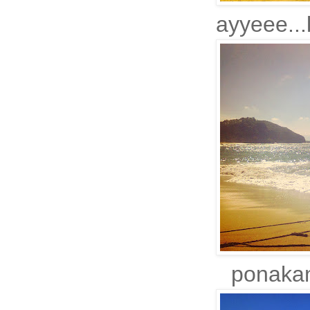
ayyeee...l
ponakan