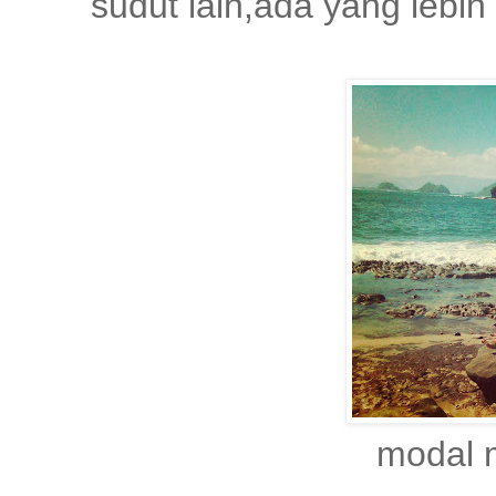
sudut lain,ada yang leb
modal 