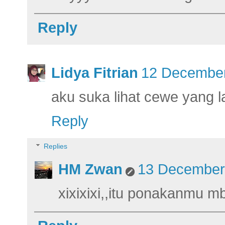
Reply
Lidya Fitrian
12 December
aku suka lihat cewe yang 
Reply
Replies
HM Zwan
13 December 
xixixixi,,itu ponakanmu m