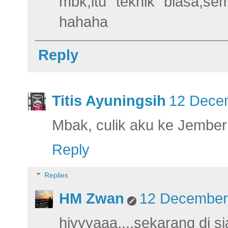
mbk,itu teknik biasa,sem
hahaha
Reply
Titis Ayuningsih
12 Decem
Mbak, culik aku ke Jembe
Reply
Replies
HM Zwan
12 December 
hiyyyaaa....sekarang di s