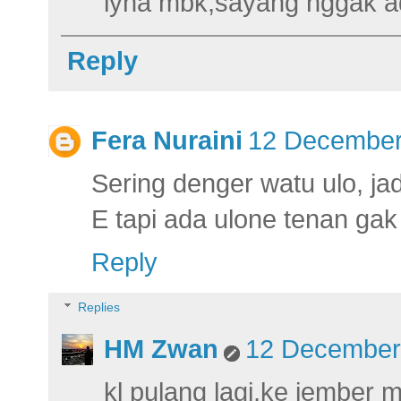
iyha mbk,sayang nggak ad
Reply
Fera Nuraini
12 December
Sering denger watu ulo, ja
E tapi ada ulone tenan gak
Reply
Replies
HM Zwan
12 December 
kl pulang lagi,ke jember