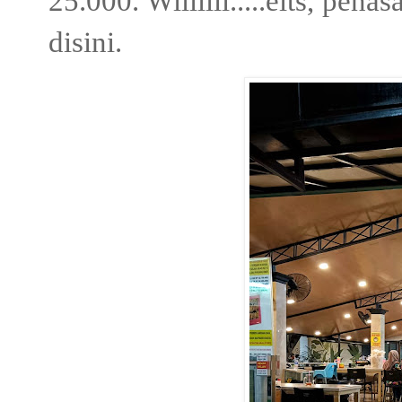
25.000. Wiiiiiii.....eits, p
disini.