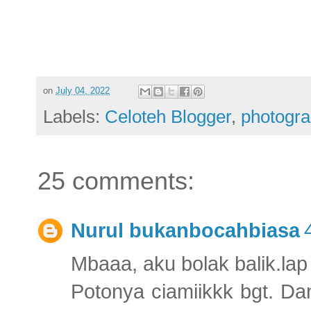
on
July 04, 2022
Labels:
Celoteh Blogger
,
photogr
25 comments:
Nurul bukanbocahbiasa
Mbaaa, aku bolak balik.lap il
Potonya ciamiikkk bgt. Da