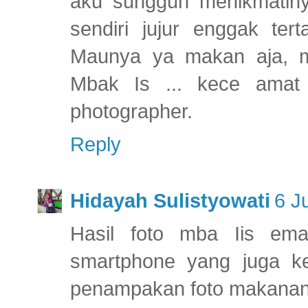
aku sungguh menikmatinya
sendiri jujur enggak te
Maunya ya makan aja, min
Mbak Is ... kece amat 
photographer.
Reply
Hidayah Sulistyowati
6 J
Hasil foto mba Iis ema
smartphone yang juga ker
penampakan foto makana