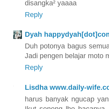
disangka² yaaaa
Reply
Dyah happydyah[dot]co
Duh potonya bagus semua
Jadi pengen belajar moto 
Reply
Lisdha www.daily-wife.
harus banyak ngucap yang
Ikut seneng lho bacanya..