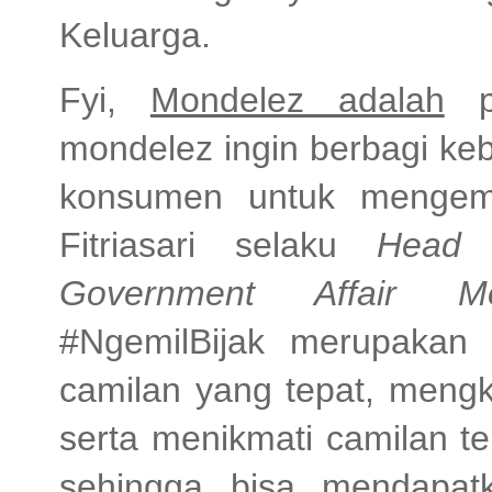
Keluarga.
Fyi,
Mondelez adalah
pe
mondelez ingin berbagi ke
konsumen untuk mengemi
Fitriasari selaku
Head 
Government Affair M
#NgemilBijak merupakan 
camilan yang tepat, meng
serta menikmati camilan t
sehingga bisa mendapat