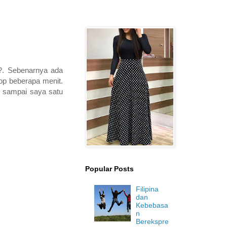
a?. Sebenarnya ada
top beberapa menit.
u, sampai saya satu
Popular Posts
Filipina
dan
Kebebasa
n
Berekspre