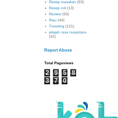
Resep masakan
(63)
Resep roti
(13)
Review
(50)
Riau
(44)
Traveling
(121)
jelajah rasa nusantara
(42)
Report Abuse
Total Pageviews
2
9
5
8
3
7
0