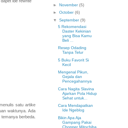
 dapet ide rewrite
►
November
(5)
►
October
(6)
▼
September
(9)
5 Rekomendasi
Daster Kekinian
yang Bisa Kamu
Beli ...
Resep Odading
Tanpa Telur
5 Buku Favorit Si
Kecil
Mengenal Pikun,
Gejala dan
Pencegahannya
Cara Nagita Slavina
Ajarkan Pola Hidup
Sehat untuk...
enulis satu artike
Cara Mendapatkan
Ide Ngeblog
tuan waktunya. Ada
ri temanya berbeda.
Bikin Apa Aja
Gampang Pakai
Chopper Mitochiba