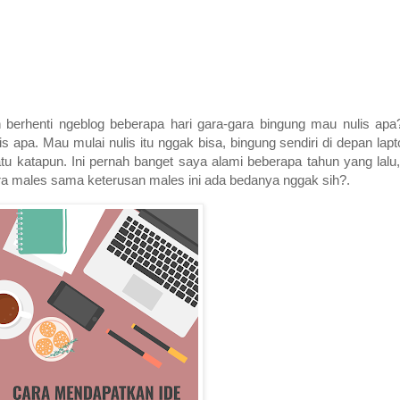
h berhenti ngeblog beberapa hari gara-gara bingung mau nulis ap
s apa. Mau mulai nulis itu nggak bisa, bingung sendiri di depan lap
atu katapun. Ini pernah banget saya alami beberapa tahun yang lal
ntara males sama keterusan males ini ada bedanya nggak sih?.