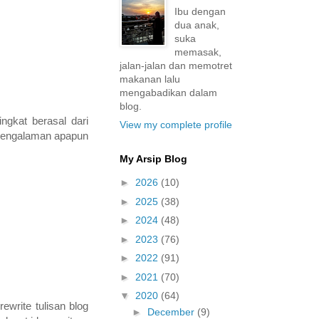
Ibu dengan
dua anak,
suka
memasak,
jalan-jalan dan memotret
makanan lalu
mengabadikan dalam
blog.
ngkat berasal dari
View my complete profile
 Pengalaman apapun
My Arsip Blog
►
2026
(10)
►
2025
(38)
►
2024
(48)
►
2023
(76)
►
2022
(91)
►
2021
(70)
▼
2020
(64)
ewrite tulisan blog
►
December
(9)