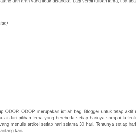
tang dari arah yang tidak disangka. Lagi scroll tulisan lama, tiba-tiba
ntan)
up ODOP. ODOP merupakan istilah bagi Blogger untuk tetap aktif m
mulai dari pilihan tema yang berebeda setiap harinya sampai keten
ng menulis artikel setiap hari selama 30 hari. Tentunya setiap ha
antang kan..