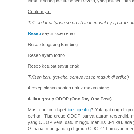
lama. Kadang ide itu seperti rezeki, yang muncul dan da
Contohnya :
Tulisan lama (yang semua bahan masaknya pakai sa
Resep
sayur lodeh enak
Resep tongseng kambing
Resep ayam lodho
Resep ketupat sayur enak
Tulisan baru (rewrite, semua resep masuk di artikel)
4 resep olahan santan untuk makan siang
4. Ikut group ODOP (One Day One Post)
Masih belum dapet
ide ngeblog
? Yuk, gabung di gro
perhari. Tiap group ODOP punya aturan tersendiri, 
yang ODOP versi satu minggu menulis 3-4 kali, ada ya
Gimana, mau gabung di group ODOP?. Lumayan men