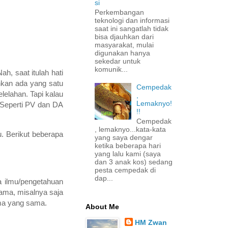
si
Perkembangan
teknologi dan informasi
saat ini sangatlah tidak
bisa djauhkan dari
masyarakat, mulai
digunakan hanya
sekedar untuk
komunik...
h, saat itulah hati
ahkan ada yang satu
Cempedak
elelahan. Tapi kalau
,
Lemaknyo!
. Seperti PV dan DA
!!
Cempedak
, lemaknyo...kata-kata
u. Berikut beberapa
yang saya dengar
ketika beberapa hari
yang lalu kami (saya
dan 3 anak kos) sedang
pesta cempedak di
dap...
a ilmu/pengetahuan
sama, misalnya saja
tema yang sama.
About Me
HM Zwan