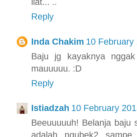
liat... ..
Reply
Inda Chakim
10 February 
Baju jg kayaknya nggak
mauuuuu. :D
Reply
Istiadzah
10 February 201
Beeuuuuuh! Belanja baju 
adalah ngubek2 sampe 