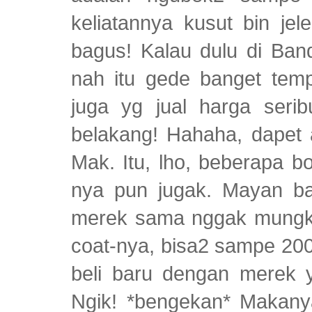
keliatannya kusut bin jel
bagus! Kalau dulu di Ban
nah itu gede banget temp
juga yg jual harga serib
belakang! Hahaha, dapet a
Mak. Itu, lho, beberapa b
nya pun jugak. Mayan ba
merek sama nggak mungkin 
coat-nya, bisa2 sampe 200
beli baru dengan merek 
Ngik! *bengekan* Makanya