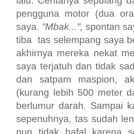
lalu. Ceritanya sepulang d
pengguna motor (dua ora
saya.
"Mbak...",
spontan sa
tiba tas selempang saya be
akhirnya mereka nekat m
saya terjatuh dan tidak s
dan satpam maspion, akh
(kurang lebih 500 meter d
berlumur darah. Sampai ka
sepenuhnya, tas sudah le
pun tidak hafal karena 