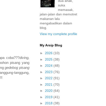
dua anak,
suka
memasak,
jalan-jalan dan memotret
makanan lalu
mengabadikan dalam
blog.
View my complete profile
My Arsip Blog
►
2026
(10)
apa coba???
diving,
►
2025
(38)
 pohon pisang yang
►
2024
(48)
tong
gedebog pisang
►
2023
(76)
tanggung-tanggung,
!!
►
2022
(91)
►
2021
(70)
►
2020
(64)
►
2019
(41)
►
2018
(38)