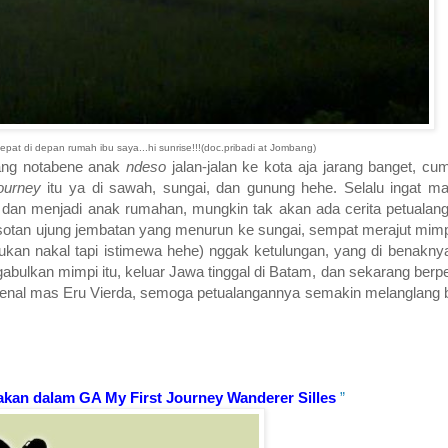
pat di depan rumah ibu saya...hi sunrise!!!(doc.pribadi at Jombang)
yang notabene anak
ndeso
jalan-jalan ke kota aja jarang banget, cum
journey
itu ya di sawah, sungai, dan gunung hehe. Selalu ingat 
 dan menjadi anak rumahan, mungkin tak akan ada cerita petualanga
osotan ujung jembatan yang menurun ke sungai, sempat merajut mim
ukan nakal tapi istimewa hehe) nggak ketulungan, yang di benakn
ulkan mimpi itu, keluar Jawa tinggal di Batam, dan sekarang berpe
enal mas Eru Vierda, semoga petualangannya semakin melanglang b
takan dalam GA My First Journey Wanderer Silles
”