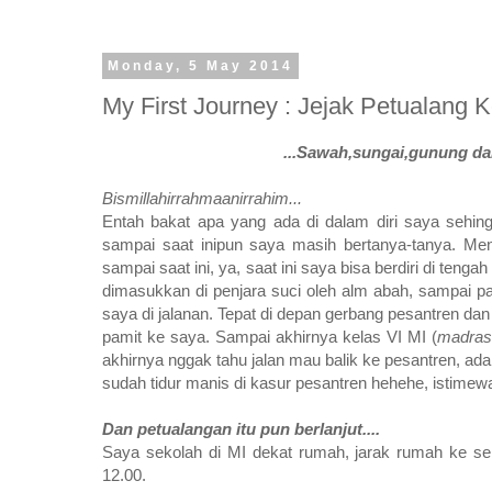
Monday, 5 May 2014
My First Journey : Jejak Petualang K
...Sawah,sungai,gunung da
Bismillahirrahmaanirrahim...
Entah bakat apa yang ada di dalam diri saya sehin
sampai saat inipun saya masih bertanya-tanya. Men
sampai saat ini, ya, saat ini saya bisa berdiri di ten
dimasukkan di penjara suci oleh alm abah, sampai pa
saya di jalanan. Tepat di depan gerbang pesantren da
pamit ke saya. Sampai akhirnya kelas VI MI (
madrasa
akhirnya nggak tahu jalan mau balik ke pesantren, ad
sudah tidur manis di kasur pesantren hehehe, istimew
Dan petualangan itu pun berlanjut....
Saya sekolah di MI dekat rumah, jarak rumah ke seko
12.00.