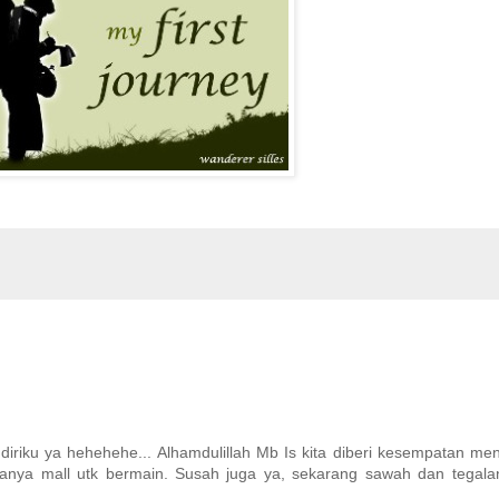
 diriku ya hehehehe... Alhamdulillah Mb Is kita diberi kesempatan men
hanya mall utk bermain. Susah juga ya, sekarang sawah dan tegal