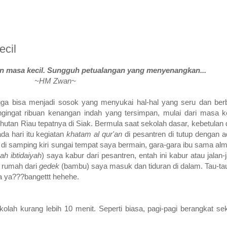
ecil
n masa kecil. Sungguh petualangan yang menyenangkan...
~HM Zwan~
gga bisa menjadi sosok yang menyukai hal-hal yang seru dan ber
gingat ribuan kenangan indah yang tersimpan, mulai dari masa k
gah hutan Riau tepatnya di Siak. Bermula saat sekolah dasar, kebetula
da hari itu kegiatan
khatam al qur'an
di pesantren di tutup dengan a
n di samping kiri sungai tempat saya bermain, gara-gara ibu sama al
h ibtidaiyah
) saya kabur dari pesantren, entah ini kabur atau jalan-
a rumah dari
gedek
(bambu) saya masuk dan tiduran di dalam. Tau-tau
a ya???bangettt hehehe.
lah kurang lebih 10 menit. Seperti biasa, pagi-pagi berangkat sek