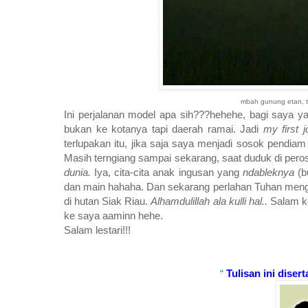
mbah gunung etan, te
Ini perjalanan model apa sih???hehehe, bagi saya 
bukan ke kotanya tapi daerah ramai. Jadi
my first 
terlupakan itu, jika saja saya menjadi sosok pendiam
Masih terngiang sampai sekarang, saat duduk di per
dunia.
Iya, cita-cita anak ingusan yang
ndableknya
(b
dan main hahaha. Dan sekarang perlahan Tuhan mengab
di hutan Siak Riau.
Alhamdulillah ala kulli hal..
Salam k
ke saya aaminn hehe.
Salam lestari!!!
“
Tulisan ini diser