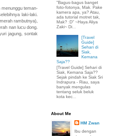
"Bagus-bagus banget
foto-fotonya, Mak. Pake
ah menunggu teman-
kamera apa, ya? Atau,
ebihnya laki-laki.
ada tutorial motret tak,
h merah rambutnya),
Mak? :D" ~Haya Aliya
Zaki~ Di...
erah nan lucu dong.
yuri jagung, sontak
[Travel
Guide]
Sehari di
Siak,
Kemana
Saja??
[Travel Guide] Sehari di
Siak, Kemana Saja??
Sejak pindah ke Siak Sri
Indrapura - Riau, saya
banyak mengulas
tentang seluk beluk
kota kec...
About Me
HM Zwan
Ibu dengan