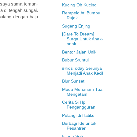
i saya sama teman-
Kucing Oh Kucing
a di tengah sungai.
Rempelo Ati Bumbu
pulang dengan baju
Rujak
Sugeng Enjing
[Dare To Dream]
Surga Untuk Anak-
anak
Bentor Jajan Unik
Bubur Sruntul
#KidsToday Serunya
Menjadi Anak Kecil
Blur Sunset
Muda Menanam Tua
Mengetam
Cerita Si Hp
Pengangguran
Pelangi di Hatiku
Berbagi Ide untuk
Pesantren
Istana Siak