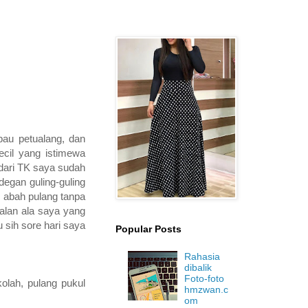
bau petualang, dan
ecil yang istimewa
n dari TK saya sudah
degan guling-guling
m abah pulang tanpa
jalan ala saya yang
 sih sore hari saya
Popular Posts
Rahasia
dibalik
Foto-foto
olah, pulang pukul
hmzwan.c
om