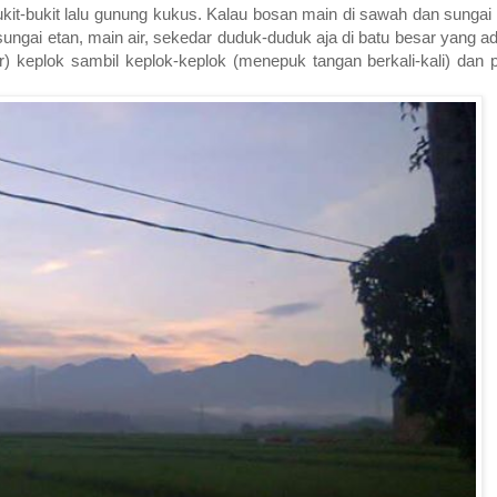
ukit-bukit lalu gunung kukus. Kalau bosan main di sawah dan sunga
ungai etan, main air, sekedar duduk-duduk aja di batu besar yang ad
) keplok sambil keplok-keplok (menepuk tangan berkali-kali) dan 