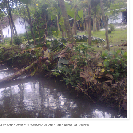
dan gedebog pisang, sungai aslinya lebar...
(doc pribadi.at Jember)