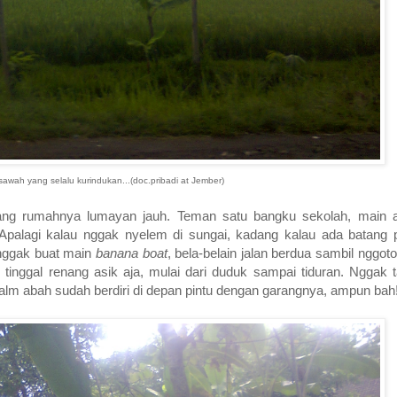
awah yang selalu kurindukan...(doc.pribadi at Jember)
ang rumahnya lumayan jauh. Teman satu bangku sekolah, main 
 Apalagi kalau nggak nyelem di sungai, kadang kalau ada batang
 nggak buat main
banana boat
, bela-belain jalan berdua sambil nggo
 tinggal renang asik aja, mulai dari duduk sampai tiduran. Nggak 
lm abah sudah berdiri di depan pintu dengan garangnya, ampun bah!