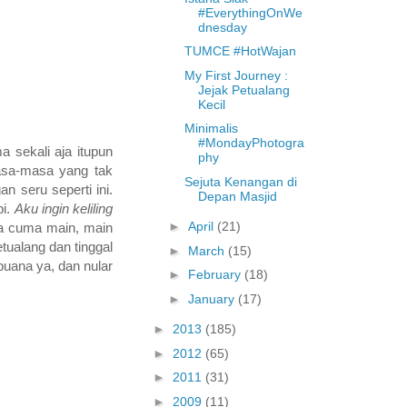
#EverythingOnWe
dnesday
TUMCE #HotWajan
My First Journey :
Jejak Petualang
Kecil
Minimalis
#MondayPhotogra
a sekali aja itupun
phy
masa-masa yang tak
Sejuta Kenangan di
n seru seperti ini.
Depan Masjid
pi.
Aku ingin keliling
►
April
(21)
ya cuma main, main
tualang dan tinggal
►
March
(15)
uana ya, dan nular
►
February
(18)
►
January
(17)
►
2013
(185)
►
2012
(65)
►
2011
(31)
►
2009
(11)