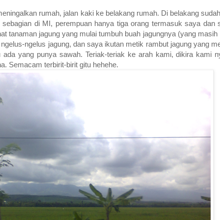
eningalkan rumah, jalan kaki ke belakang rumah. Di belakang sud
sebagian di MI, perempuan hanya tiga orang termasuk saya dan sel
i lihat tanaman jagung yang mulai tumbuh buah jagungnya (yang masi
g ngelus-ngelus jagung, dan saya ikutan metik rambut jagung yang m
au ada yang punya sawah. Teriak-teriak ke arah kami, dikira kami n
. Semacam terbirit-birit gitu hehehe.