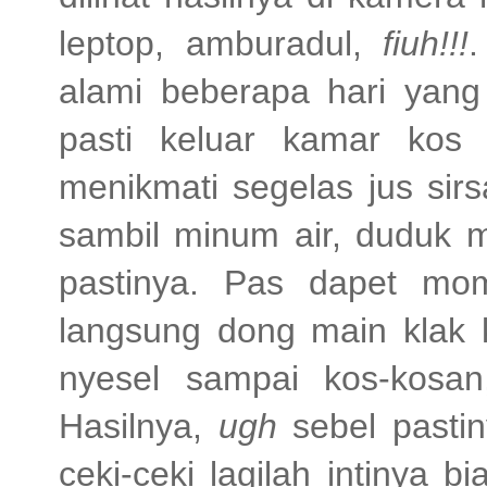
leptop, amburadul,
fiuh!!!
.
alami beberapa hari yang 
pasti keluar kamar kos
menikmati segelas jus sir
sambil minum air, duduk
pastinya. Pas dapet m
langsung dong main klak k
nyesel sampai kos-kosan
Hasilnya,
ugh
sebel pasti
ceki-ceki lagilah intinya b