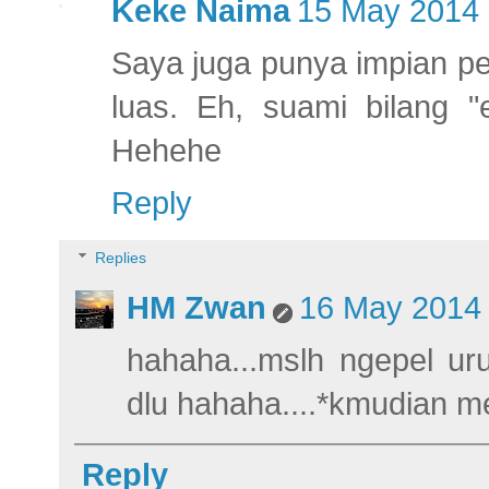
Keke Naima
15 May 2014 
Saya juga punya impian p
luas. Eh, suami bilang
Hehehe
Reply
Replies
HM Zwan
16 May 2014 
hahaha...mslh ngepel ur
dlu hahaha....*kmudian m
Reply