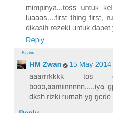
mimpinya...toss untuk ke
luaaas....first thing firs
dikasih rezeki untuk dape
Reply
Replies
HM Zwan
15 May 2014 
aaarrrkkkk tos d
booo,aamiinnnnn.....iya
dksh rizki rumah yg gede 
Reply