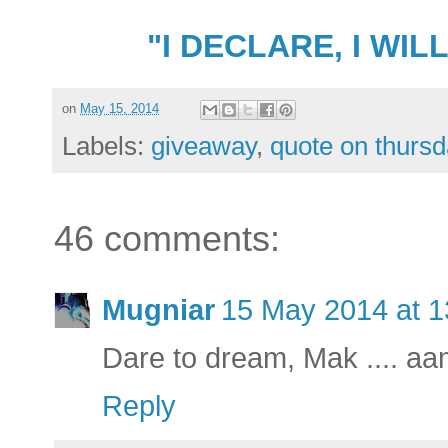
"I DECLARE, I
WILL
on
May 15, 2014
Labels:
giveaway
,
quote on thurs
46 comments:
Mugniar
15 May 2014 at 1
Dare to dream, Mak .... aa
Reply