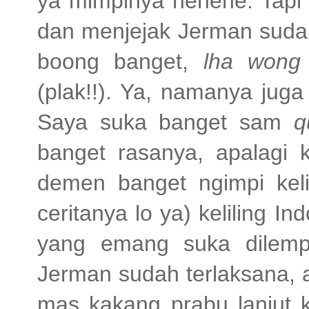
ya mimpinya hehehe. Tapi s
dan menjejak Jerman sudah
boong banget,
lha wong
(plak!!). Ya, namanya jug
Saya suka banget sam
q
banget rasanya, apalagi 
demen banget ngimpi kelil
ceritanya lo ya) keliling
yang emang suka dilemp
Jerman sudah terlaksana, a
mas kakang prabu lanjut 