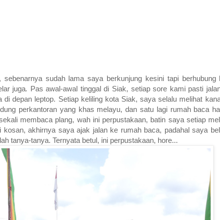
a, sebenarnya sudah lama saya berkunjung kesini tapi berhubung 
elar juga
.
Pas awal-awal tinggal di Siak, setiap sore kami pasti jalan-
 depan leptop. Setiap keliling kota Siak, saya selalu melihat kanan 
dung perkantoran yang khas melayu, dan satu lagi rumah baca haf
kali membaca plang, wah ini perpustakaan, batin saya setiap melew
i kosan, akhirnya saya ajak jalan ke rumah baca, padahal saya bel
h tanya-tanya. Ternyata betul, ini perpustakaan, hore...