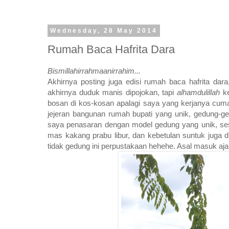
Wednesday, 28 May 2014
Rumah Baca Hafrita Dara
Bismillahirrahmaanirrahim...
Akhirnya posting juga edisi rumah baca hafrita dar
akhirnya duduk manis dipojokan, tapi
alhamdulillah
k
bosan di kos-kosan apalagi saya yang kerjanya cuma di
jejeran bangunan rumah bupati yang unik, gedung-ge
saya penasaran dengan model gedung yang unik, sese
mas kakang prabu libur, dan kebetulan suntuk juga d
tidak gedung ini perpustakaan hehehe. Asal masuk ajala