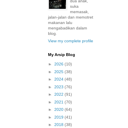
dua anak,
suka
memasak,
jalan-jalan dan memotret
makanan lalu
mengabadikan dalam
blog.
View my complete profile
My Arsip Blog
►
2026
(10)
►
2025
(38)
►
2024
(48)
►
2023
(76)
►
2022
(91)
►
2021
(70)
►
2020
(64)
►
2019
(41)
►
2018
(38)