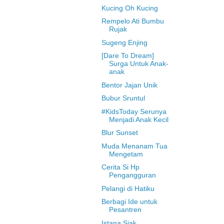
Kucing Oh Kucing
Rempelo Ati Bumbu
Rujak
Sugeng Enjing
[Dare To Dream]
Surga Untuk Anak-
anak
Bentor Jajan Unik
Bubur Sruntul
#KidsToday Serunya
Menjadi Anak Kecil
Blur Sunset
Muda Menanam Tua
Mengetam
Cerita Si Hp
Pengangguran
Pelangi di Hatiku
Berbagi Ide untuk
Pesantren
Istana Siak