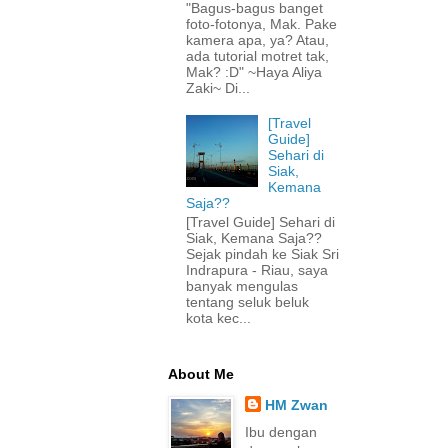
"Bagus-bagus banget
foto-fotonya, Mak. Pake
kamera apa, ya? Atau,
ada tutorial motret tak,
Mak? :D" ~Haya Aliya
Zaki~ Di...
[Travel
Guide]
Sehari di
Siak,
Kemana
Saja??
[Travel Guide] Sehari di
Siak, Kemana Saja??
Sejak pindah ke Siak Sri
Indrapura - Riau, saya
banyak mengulas
tentang seluk beluk
kota kec...
About Me
HM Zwan
Ibu dengan