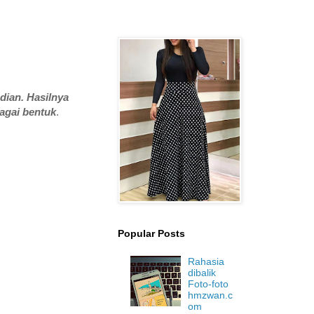
dian. Hasilnya
agai bentuk
.
Popular Posts
Rahasia
dibalik
Foto-foto
hmzwan.c
om