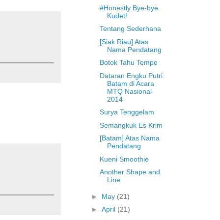
#Honestly Bye-bye
Kudet!
Tentang Sederhana
[Siak Riau] Atas
Nama Pendatang
Botok Tahu Tempe
Dataran Engku Putri
Batam di Acara
MTQ Nasional
2014
Surya Tenggelam
Semangkuk Es Krim
[Batam] Atas Nama
Pendatang
Kueni Smoothie
Another Shape and
Line
►
May
(21)
►
April
(21)