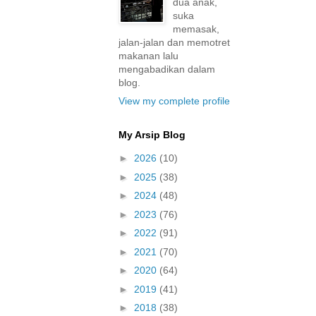
dua anak,
suka
memasak,
jalan-jalan dan memotret
makanan lalu
mengabadikan dalam
blog.
View my complete profile
My Arsip Blog
►
2026
(10)
►
2025
(38)
►
2024
(48)
►
2023
(76)
►
2022
(91)
►
2021
(70)
►
2020
(64)
►
2019
(41)
►
2018
(38)