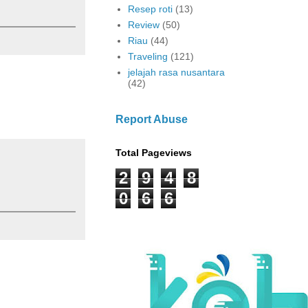
Resep roti
(13)
Review
(50)
Riau
(44)
Traveling
(121)
jelajah rasa nusantara
(42)
Report Abuse
Total Pageviews
2
9
4
8
0
6
6