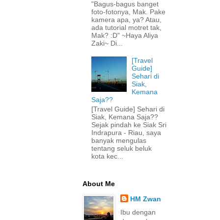
"Bagus-bagus banget
foto-fotonya, Mak. Pake
kamera apa, ya? Atau,
ada tutorial motret tak,
Mak? :D" ~Haya Aliya
Zaki~ Di...
[Travel
Guide]
Sehari di
Siak,
Kemana
Saja??
[Travel Guide] Sehari di
Siak, Kemana Saja??
Sejak pindah ke Siak Sri
Indrapura - Riau, saya
banyak mengulas
tentang seluk beluk
kota kec...
About Me
HM Zwan
Ibu dengan