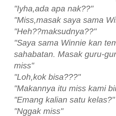
"Iyha,ada apa nak??"
"Miss,masak saya sama Win
"Heh??maksudnya??"
"Saya sama Winnie kan tem
sahabatan. Masak guru-gur
miss"
"Loh,kok bisa???"
"Makannya itu miss kami b
"Emang kalian satu kelas?"
"Nggak miss"