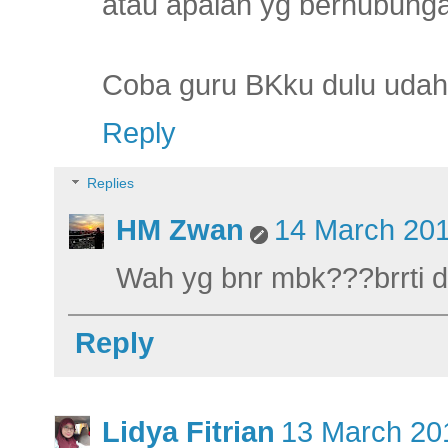
atau apalah yg berhubung
Coba guru BKku dulu uda
Reply
Replies
HM Zwan
14 March 201
Wah yg bnr mbk???brrti da
Reply
Lidya Fitrian
13 March 201