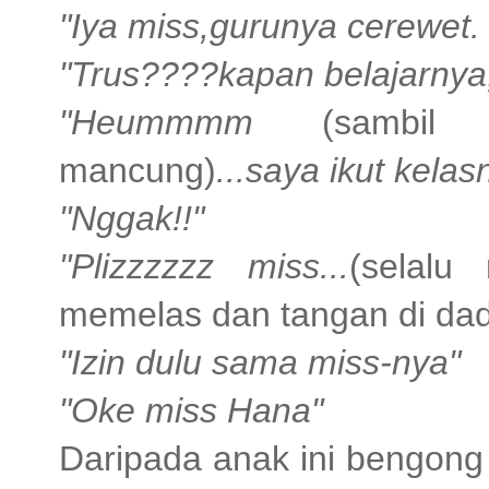
"Iya miss,gurunya cerewet.
"Trus????kapan belajarnya,
"Heummmm
(sambil
mancung)
...saya ikut kela
"Nggak!!"
"Plizzzzzz miss...
(selal
memelas dan tangan di da
"Izin dulu sama miss-nya"
"Oke miss Hana"
Daripada anak ini bengong 