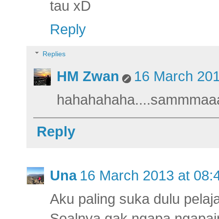
tau xD
Reply
Replies
HM Zwan
16 March 201
hahahahaha....sammmaaaa
Reply
Una
16 March 2013 at 08:
Aku paling suka dulu pelaj
Soalnya gak ngapa ngapai