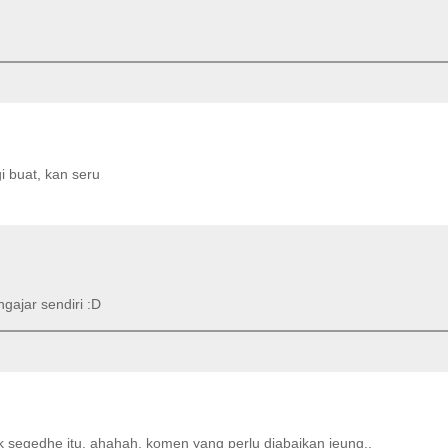
i buat, kan seru
ngajar sendiri :D
ak segedhe itu. ahahah, komen yang perlu diabaikan jeung..