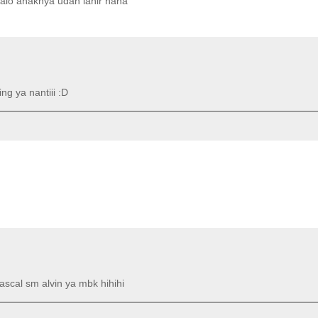
 kalo anaknya udah lahir haha
ng ya nantiii :D
 pascal sm alvin ya mbk hihihi