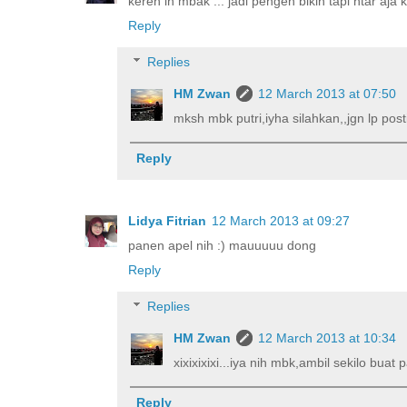
keren ih mbak ... jadi pengen bikin tapi ntar aja
Reply
Replies
HM Zwan
12 March 2013 at 07:50
mksh mbk putri,iyha silahkan,,jgn lp posti
Reply
Lidya Fitrian
12 March 2013 at 09:27
panen apel nih :) mauuuuu dong
Reply
Replies
HM Zwan
12 March 2013 at 10:34
xixixixixi...iya nih mbk,ambil sekilo buat
Reply