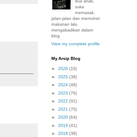
dua anak,
suka
memasak,
jalan-jalan dan memotret
makanan lalu
mengabadikan dalam
blog.
View my complete profile
My Arsip Blog
►
2026
(10)
►
2025
(38)
►
2024
(48)
►
2023
(76)
►
2022
(91)
►
2021
(70)
►
2020
(64)
►
2019
(41)
►
2018
(38)