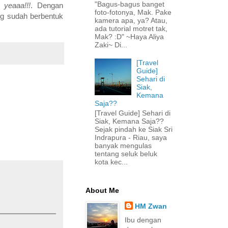
"Bagus-bagus banget
, yeaaa!!!
. Dengan
foto-fotonya, Mak. Pake
ng sudah berbentuk
kamera apa, ya? Atau,
ada tutorial motret tak,
Mak? :D" ~Haya Aliya
Zaki~ Di...
[Travel
Guide]
Sehari di
Siak,
Kemana
Saja??
[Travel Guide] Sehari di
Siak, Kemana Saja??
Sejak pindah ke Siak Sri
Indrapura - Riau, saya
banyak mengulas
tentang seluk beluk
kota kec...
About Me
HM Zwan
Ibu dengan