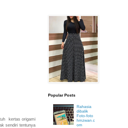
Popular Posts
Rahasia
dibalik
Foto-foto
uh kertas origami
hmzwan.c
om
 sendiri tentunya