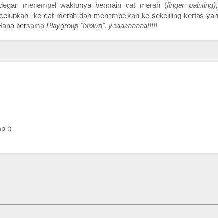
 adegan menempel waktunya bermain cat merah (
finger painting)
ncelupkan ke cat merah dan menempelkan ke sekeliling kertas ya
s Hana bersama
Playgroup "brown"
,
yeaaaaaaaa!!!!!
p :)