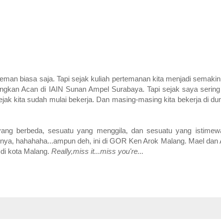
teman biasa saja. Tapi sejak kuliah pertemanan kita menjadi semakin
angkan Acan di IAIN Sunan Ampel Surabaya. Tapi sejak saya serin
sejak kita sudah mulai bekerja. Dan masing-masing kita bekerja di dun
 yang berbeda, sesuatu yang menggila, dan sesuatu yang istime
atunya, hahahaha...ampun deh, ini di GOR Ken Arok Malang. Mael da
 di kota Malang.
Really,miss it...miss you're...