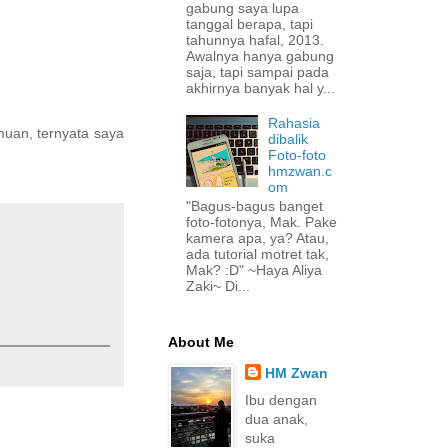
gabung saya lupa
tanggal berapa, tapi
tahunnya hafal, 2013.
Awalnya hanya gabung
saja, tapi sampai pada
akhirnya banyak hal y...
Rahasia
muan, ternyata saya
dibalik
Foto-foto
hmzwan.c
om
"Bagus-bagus banget
foto-fotonya, Mak. Pake
kamera apa, ya? Atau,
ada tutorial motret tak,
Mak? :D" ~Haya Aliya
Zaki~ Di...
About Me
HM Zwan
Ibu dengan
dua anak,
suka