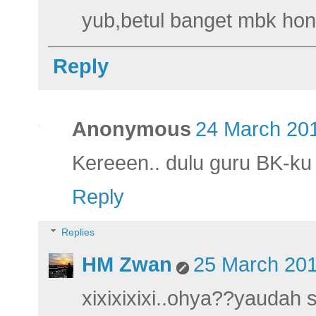
yub,betul banget mbk hon
Reply
Anonymous
24 March 201
Kereeen.. dulu guru BK-ku g
Reply
Replies
HM Zwan
25 March 201
xixixixixi..ohya??yaudah s