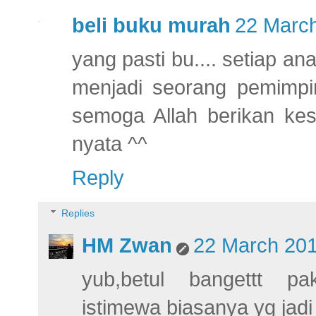
beli buku murah
22 March
yang pasti bu.... setiap an
menjadi seorang pemimpin
semoga Allah berikan kes
nyata ^^
Reply
Replies
HM Zwan
22 March 201
yub,betul bangettt pak
istimewa biasanya yg jad