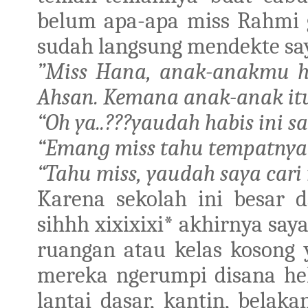
belum apa-apa miss Rahmi 
sudah langsung mendekte say
”Miss Hana, anak-anakmu hi
Ahsan. Kemana anak-anak it
“Oh ya..???yaudah habis ini sa
“Emang miss tahu tempatnya
“Tahu miss, yaudah saya cari
Karena sekolah ini besar 
sihhh xixixixi* akhirnya sa
ruangan atau kelas kosong y
mereka ngerumpi disana hehe
lantai dasar, kantin, belak