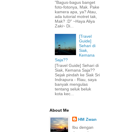
"Bagus-bagus banget
foto-fotonya, Mak. Pake
kamera apa, ya? Atau,
ada tutorial motret tak,
Mak? :D" ~Haya Aliya
Zaki~ Di...
[Travel
Guide]
Sehari di
Siak,
Kemana
Saja??
[Travel Guide] Sehari di
Siak, Kemana Saja??
Sejak pindah ke Siak Sri
Indrapura - Riau, saya
banyak mengulas
tentang seluk beluk
kota kec...
About Me
HM Zwan
Ibu dengan