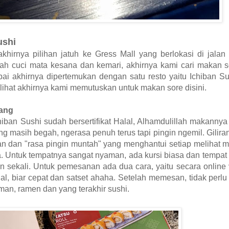
ushi
khirnya pilihan jatuh ke Gress Mall yang berlokasi di jala
 cuci mata kesana dan kemari, akhirnya kami cari makan sor
ai akhirnya dipertemukan dengan satu resto yaitu Ichiban Su
lihat akhirnya kami memutuskan untuk makan sore disini.
tang
Ichiban Sushi sudah bersertifikat Halal, Alhamdulillah makann
g masih begah, ngerasa penuh terus tapi pingin ngemil. Gilira
an dan "rasa pingin muntah" yang menghantui setiap melihat 
a.
Untuk tempatnya sangat nyaman, ada kursi biasa dan tempa
n sekali. Untuk pemesanan ada dua cara, yaitu secara online v
al, biar cepat dan satset ahaha. Setelah memesan, tidak per
an, ramen dan yang terakhir sushi.