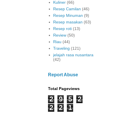
Kuliner
(66)
Resep Camilan
(46)
Resep Minuman
(9)
Resep masakan
(63)
Resep roti
(13)
Review
(50)
Riau
(44)
Traveling
(121)
jelajah rasa nusantara
(42)
Report Abuse
Total Pageviews
2
9
5
2
2
2
1