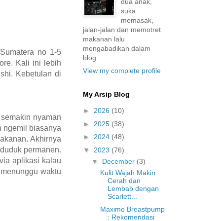
dua anak,
suka
memasak,
jalan-jalan dan memotret
makanan lalu
mengabadikan dalam
n Sumatera no 1-5
blog.
e. Kali ini lebih
View my complete profile
shi. Kebetulan di
My Arsip Blog
►
2026
(10)
ya semakin nyaman
►
2025
(38)
n ngemil biasanya
►
2024
(48)
makanan. Akhirnya
t duduk permanen.
▼
2023
(76)
ia aplikasi kalau
▼
December
(3)
lu menunggu waktu
Kulit Wajah Makin
Cerah dan
Lembab dengan
Scarlett...
Maximo Breastpump
: Rekomendasi