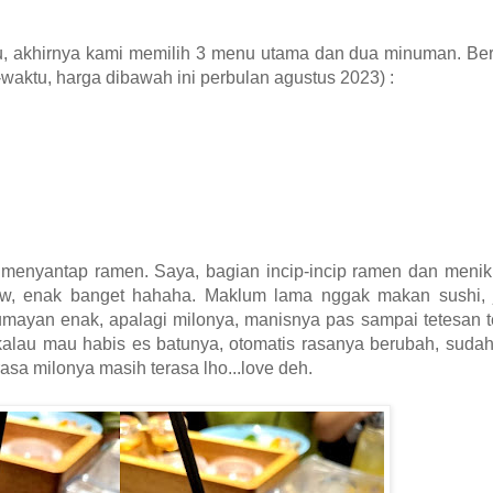
, akhirnya kami memilih 3 menu utama dan dua minuman. Beri
waktu, harga dibawah ini perbulan agustus 2023) :
menyantap ramen. Saya, bagian incip-incip ramen dan menikm
uww, enak banget hahaha. Maklum lama nggak makan sushi, 
mayan enak, apalagi milonya, manisnya pas sampai tetesan t
lau mau habis es batunya, otomatis rasanya berubah, sudah 
rasa milonya masih terasa lho...love deh.