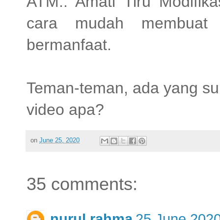
ATM.. Amati Tiru Modifik
cara mudah membuat 
bermanfaat.
Teman-teman, ada yang suk
video apa?
on
June 25, 2020
35 comments:
nurul rahma
25 June 2020