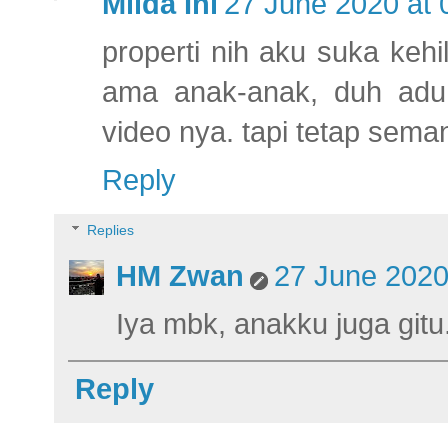
Milda Ini
27 June 2020 at 
properti nih aku suka kehi
ama anak-anak, duh adu
video nya. tapi tetap sema
Reply
Replies
HM Zwan
27 June 2020
Iya mbk, anakku juga gitu
Reply