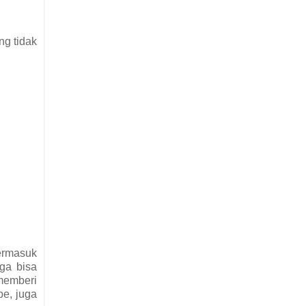
ng tidak
termasuk
uga bisa
 memberi
be, juga