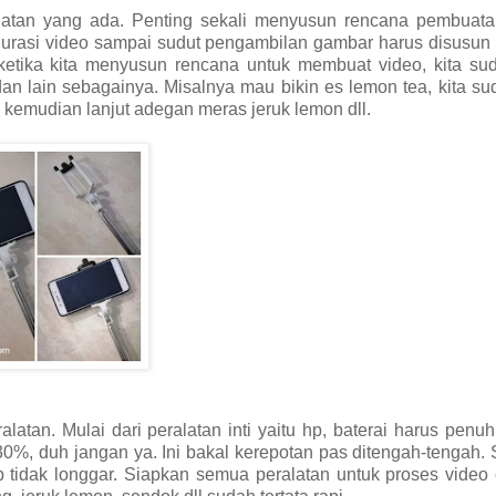
atan yang ada. Penting sekali menyusun rencana pembuata
, durasi video sampai sudut pengambilan gambar harus disusu
 ketika kita menyusun rencana untuk membuat video, kita su
n lain sebagainya. Misalnya mau bikin es lemon tea, kita s
kemudian lanjut adegan meras jeruk lemon dll.
tan. Mulai dari peralatan inti yaitu hp, baterai harus penu
 30%, duh jangan ya. Ini bakal kerepotan pas ditengah-tengah.
p tidak longgar. Siapkan semua peralatan untuk proses video 