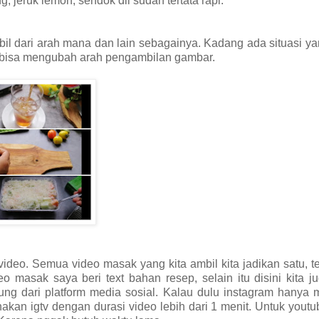
jeruk lemon, sendok dll sudah tertata rapi.
il dari arah mana dan lain sebagainya. Kadang ada situasi ya
ta bisa mengubah arah pengambilan gambar.
ideo. Semua video masak yang kita ambil kita jadikan satu, 
 masak saya beri text bahan resep, selain itu disini kita j
ung dari platform media sosial. Kalau dulu instagram hanya
akan igtv dengan durasi video lebih dari 1 menit. Untuk youtu