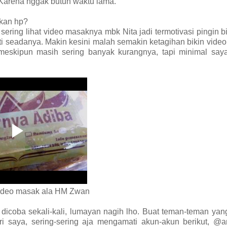
. Karena nggak butuh waktu lama.
kan hp?
sering lihat video masaknya mbk Nita jadi termotivasi pingin b
rti seadanya. Makin kesini malah semakin ketagihan bikin vide
, meskipun masih sering banyak kurangnya, tapi minimal say
deo masak ala HM Zwan
icoba sekali-kali, lumayan nagih lho. Buat teman-teman yan
ri saya, sering-sering aja mengamati akun-akun berikut, @a