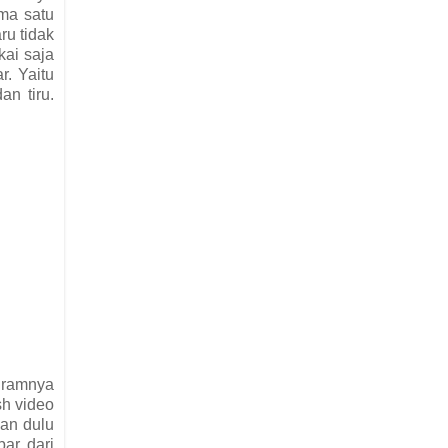
ama satu
ru tidak
kai saja
r. Yaitu
an tiru.
agramnya
sh video
kan dulu
ar dari