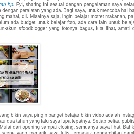
kan hp
. Fyi, sharing ini sesuai dengan pengalaman saya sel
dengan peralatan yang ada. Bagi saya, untuk mencoba hal ba
g mahal, dll. Misalnya saja, ingin belajar motret makanan, pa
m ada budget untuk belajar foto, ada cara lain untuk belaja
un-akun #foodblogger yang fotonya bagus, kita lihat, amati d
yang bikin saya pingin banget belajar bikin video adalah inst
au dua tahun yang lalu saya lupa tepatnya. Setiap beliau publi
 Mulai dari opening sampai closing, semuanya saya lihat. Bah
 scene yang menarik saya tulis, termasuk pengambilan gamb