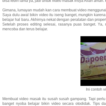
bisa lebih lama ya, jadi untuk video masak insya Allah aman
Gimana, lumayan mudah kan cara membuat video mengguna
Saya dulu awal bikin video itu iseng banget, mungkin karena 
belajar hal baru. Akhirnya nekat dengan peralatan dan prope
Setelah proses editing selesai, rasanya puas banget. Ya
mencoba dan terus belajar.
Ini contoh vi
Membuat video masak itu susah susah gampang. Tapi perlu d
banget nyoba belajar bikin video secara otodidak. Tips da