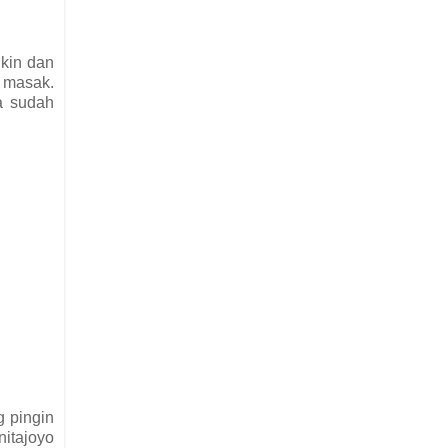
ikin dan
o masak.
a sudah
g pingin
nitajoyo