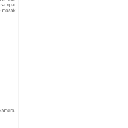
 sampai
eo masak
kamera.