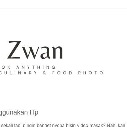
ggunakan Hp
kali tapi pingin banget nyoba bikin video masak? Nah, kali 