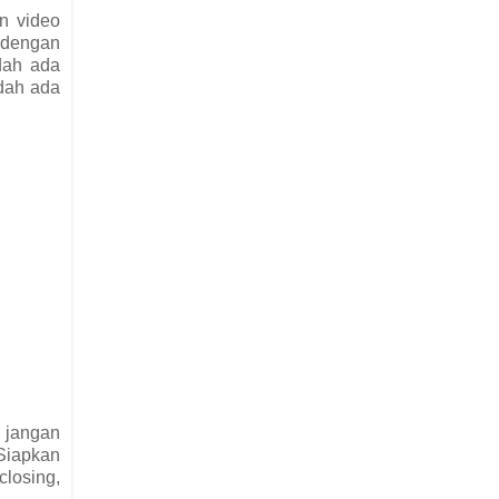
n video
n dengan
dah ada
udah ada
h jangan
 Siapkan
closing,