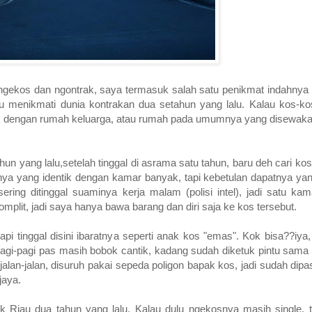
ngekos dan ngontrak, saya termasuk salah satu penikmat indahnya 
ru menikmati dunia kontrakan dua setahun yang lalu. Kalau kos-ko
tik dengan rumah keluarga, atau rumah pada umumnya yang disewaka
hun yang lalu,setelah tinggal di asrama satu tahun, baru deh cari k
ya yang identik dengan kamar banyak, tapi kebetulan dapatnya ya
ring ditinggal suaminya kerja malam (polisi intel), jadi satu ka
mplit, jadi saya hanya bawa barang dan diri saja ke kos tersebut.
 tinggal disini ibaratnya seperti anak kos "emas". Kok bisa??iya,
gi-pagi pas masih bobok cantik, kadang sudah diketuk pintu sama i
jalan-jalan, disuruh pakai sepeda poligon bapak kos, jadi sudah dipas
ijaya.
 Riau dua tahun yang lalu. Kalau dulu ngekosnya masih single, t