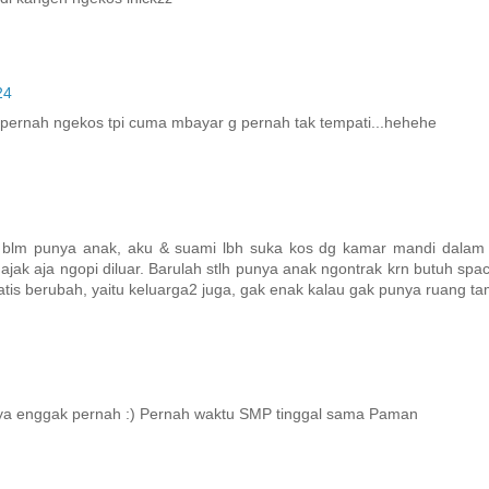
24
lu pernah ngekos tpi cuma mbayar g pernah tak tempati...hehehe
 blm punya anak, aku & suami lbh suka kos dg kamar mandi dalam 
jak aja ngopi diluar. Barulah stlh punya anak ngontrak krn butuh spa
is berubah, yaitu keluarga2 juga, gak enak kalau gak punya ruang ta
hnya enggak pernah :) Pernah waktu SMP tinggal sama Paman