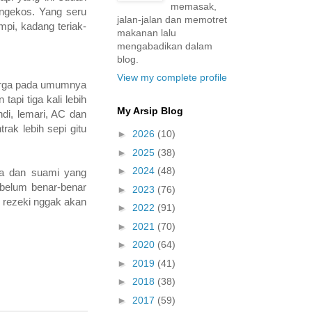
memasak,
ngekos. Yang seru
jalan-jalan dan memotret
pi, kadang teriak-
makanan lalu
mengabadikan dalam
blog.
View my complete profile
uarga pada umumnya
api tiga kali lebih
My Arsip Blog
ndi, lemari, AC dan
trak lebih sepi gitu
►
2026
(10)
►
2025
(38)
►
2024
(48)
aya dan suami yang
 belum benar-benar
►
2023
(76)
i rezeki nggak akan
►
2022
(91)
►
2021
(70)
►
2020
(64)
►
2019
(41)
►
2018
(38)
►
2017
(59)