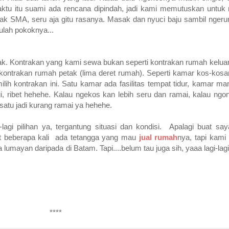
tu itu suami ada rencana dipindah, jadi kami memutuskan untuk 
ak SMA, seru aja gitu rasanya. Masak dan nyuci baju sambil ngerum
ulah pokoknya...
rak. Kontrakan yang kami sewa bukan seperti kontrakan rumah kel
 kontrakan rumah petak (lima deret rumah). Seperti kamar kos-kosan t
ih kontrakan ini. Satu kamar ada fasilitas tempat tidur, kamar ma
lagi, ribet hehehe. Kalau ngekos kan lebih seru dan ramai, kalau ngon
tu jadi kurang ramai ya hehehe.
i-lagi pilihan ya, tergantung situasi dan kondisi. Apalagi buat s
t beberapa kali ada tetangga yang mau
jual rumah
nya, tapi kami
 lumayan daripada di Batam. Tapi....belum tau juga sih, yaaa lagi-lag
****