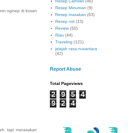
Resep Camilan
(46)
Resep Minuman
(9)
min nginep di kosan
Resep masakan
(63)
Resep roti
(13)
Review
(50)
Riau
(44)
Traveling
(121)
jelajah rasa nusantara
(42)
Report Abuse
Total Pageviews
2
9
5
4
9
2
4
heh. tapi merasakan