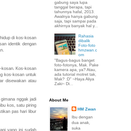
gabung saya lupa
tanggal berapa, tapi
tahunnya hafal, 2013.
Awalnya hanya gabung
saja, tapi sampai pada
akhirnya banyak hal y...
Rahasia
hidup di kos-kosan
dibalik
san identik dengan
Foto-foto
n.
hmzwan.c
om
"Bagus-bagus banget
foto-fotonya, Mak. Pake
os-kosan. Kos-kosan
kamera apa, ya? Atau,
ada tutorial motret tak,
ng kos-kosan untuk
Mak? :D" ~Haya Aliya
mar disewakan atau
Zaki~ Di...
 gimana nggak jadi
About Me
bu kos, satu piring
HM Zwan
tikan pas hari libur
Ibu dengan
dua anak,
suka
api yang ini sudah