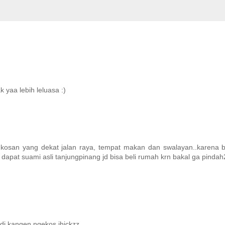
 yaa lebih leluasa :)
h kosan yang dekat jalan raya, tempat makan dan swalayan..karena b
 dapat suami asli tanjungpinang jd bisa beli rumah krn bakal ga pindah2
Jadi kangen ngekos ihickzz