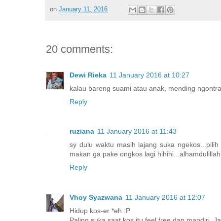
on
January 11, 2016
20 comments:
Dewi Rieka
11 January 2016 at 10:27
kalau bareng suami atau anak, mending ngontrak
Reply
ruziana
11 January 2016 at 11:43
sy dulu waktu masih lajang suka ngekos...pili
makan ga pake ongkos lagi hihihi...alhamdulillah
Reply
Vhoy Syazwana
11 January 2016 at 12:07
Hidup kos-er *eh :P
Paling suka saat kos itu feel free dan mandiri. 