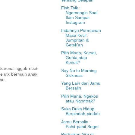
Fish Talk :
Ngomongin Soal
Ikan Sampai
Instagram
Indahnya Permainan
Masa Kecil:
Jumpritan &
Getek'an
Pilih Mana, Korset,
Gurita atau
Kendit?
karena nggak ribet
Say No to Morning
ce utk bermain anak
Sickness
mu.
Yang Lain dari Jamu
Bersalin
Pilih Mana, Ngekos
atau Ngontrak?
Suka Duka Hidup
Berpindah-pindah
Jamu Bersalin :
Pahit-pahit Seger
Perbaikan Gizi di