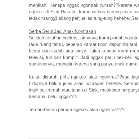
menikah. Kenapa nggak ngontrak rumah??karena wak
ngekos di Siak Riau itu, kami ngekos bareng anak-an
teriak manggil abang penjual es tung-tung hehehe. Ser
Serba Serbi Jadi Anak Kontrakan
Setelah setahun ngekos, akhirnya kami pindah ngont
(ada ruang tamu, beberap kamar tidur, dapur dll) tapi
besar dan sudah ada isinya, itulah kenapa kami memil
televisi, tuh kan komplit. Jadi nggak perlu beli-beli 
suasananya, mungkin karena yang punya anak cuma sa
Kalau disuruh pilih, ngekos atau ngontrak??yaa..lag
hidupnya belum jelas alias nomaden hehehe. Sempa
ingin beli rumah atau tanah di Siak, meskipun harganya
kemana, betul nggak??.
Teman-teman pernah ngekos atau ngontrak???