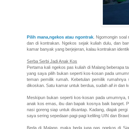
Pilih mana,ngekos atau ngontrak
. Ngomongin soal 
dan di kontrakan. Ngekos sejak kuliah dulu, dan ba
kamar banyak yang berjejeran, kalau kontrakan iden
Serba Serbi Jadi Anak Kos
Pertama kali ngekos pas kuliah di Malang beberapa ta
yang saya pilih bukan seperti kos-kosan pada umumn
teman pemilik rumah. Kebetulan pemilik rumahnya se
dikoskan. Satu kamar untuk berdua, sudah
all in
dan ko
Meskipun bukan seperti kos-kosan pada umumnya, tapi
anak kos emas, ibu dan bapak kosnya baik banget. Pa
nasi goreng siap untuk disantap. Kadang, diajak pergi 
saya sering sepedaan pagi-pagi keliling UIN dan Braw
Beda di Malang, maka beda juga pas ngekos di Siak