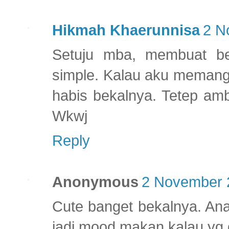
Hikmah Khaerunnisa
2 N
Setuju mba, membuat b
simple. Kalau aku memang 
habis bekalnya. Tetep amb
Wkwj
Reply
Anonymous
2 November 2
Cute banget bekalnya. Ana
jadi mood makan kalau yg