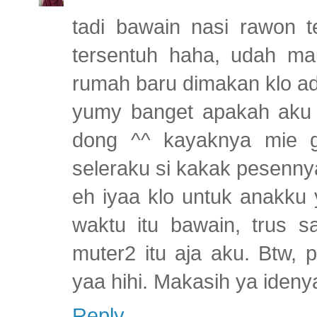
tadi bawain nasi rawon t
tersentuh haha, udah m
rumah baru dimakan klo ada
yumy banget apakah aku h
dong ^^ kayaknya mie g
seleraku si kakak pesennya
eh iyaa klo untuk anakku 
waktu itu bawain, trus s
muter2 itu aja aku. Btw,
yaa hihi. Makasih ya ideny
Reply