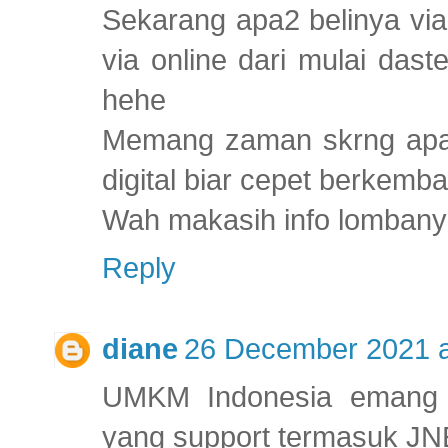
Sekarang apa2 belinya via
via online dari mulai dast
hehe
Memang zaman skrng apal
digital biar cepet berkemb
Wah makasih info lomban
Reply
diane
26 December 2021 a
UMKM Indonesia emang top
yang support termasuk JN