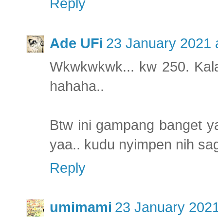
Reply
Ade UFi
23 January 2021 
Wkwkwkwk... kw 250. Kala
hahaha..
Btw ini gampang banget ya
yaa.. kudu nyimpen nih sag
Reply
umimami
23 January 2021