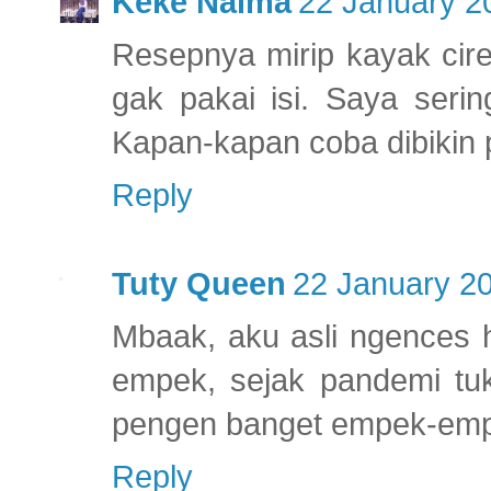
Keke Naima
22 January 2
Resepnya mirip kayak cir
gak pakai isi. Saya serin
Kapan-kapan coba dibikin
Reply
Tuty Queen
22 January 20
Mbaak, aku asli ngences
empek, sejak pandemi tu
pengen banget empek-empe
Reply