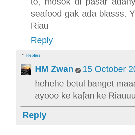
to, mosok di pasar adan
seafood gak ada blasss. Y
Riau
Reply
Replies
HM Zwan
15 October 2
hehehe betul banget maaaa
ayooo ke ka[an ke Riauuu
Reply