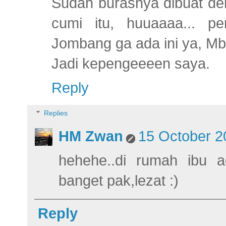
Sudah burasnya dibuat den
cumi itu, huuaaaa... per
Jombang ga ada ini ya, M
Jadi kepengeeeen saya.
Reply
Replies
HM Zwan
15 October 2
hehehe..di rumah ibu 
banget pak,lezat :)
Reply