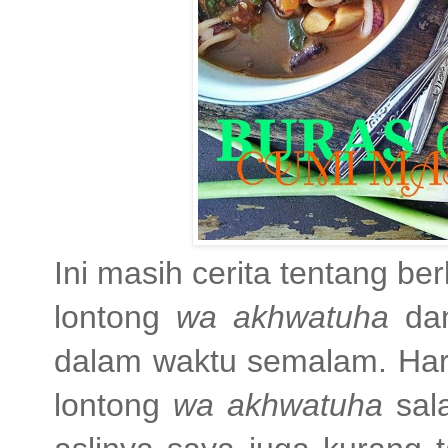
Ini masih cerita tentang be
lontong
wa akhwatuha
dan
dalam waktu semalam. Hari
lontong
wa akhwatuha
sal