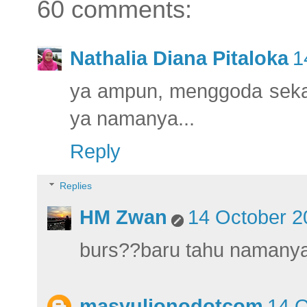
60 comments:
Nathalia Diana Pitaloka
1
ya ampun, menggoda sekali
ya namanya...
Reply
Replies
HM Zwan
14 October 2
burs??baru tahu namanya
masyulionodotcom
14 O