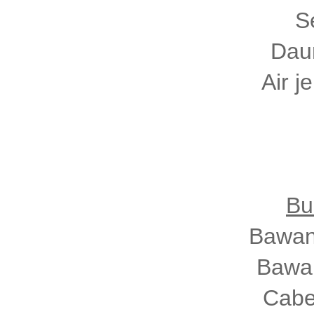
S
Daun
Air j
Bu
Bawan
Bawan
Cabe