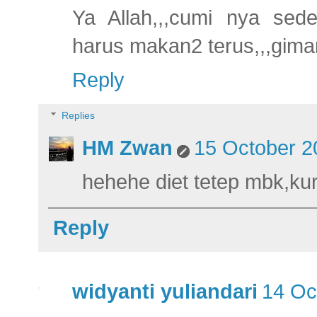
Ya Allah,,,cumi nya sede
harus makan2 terus,,,giman
Reply
Replies
HM Zwan
15 October 2
hehehe diet tetep mbk,ku
Reply
widyanti yuliandari
14 Oc