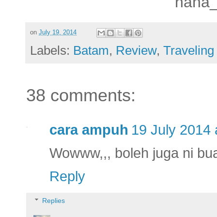
hana_
on
July 19, 2014
Labels:
Batam
,
Review
,
Traveling
38 comments:
cara ampuh
19 July 2014 
Wowww,,, boleh juga ni bu
Reply
Replies