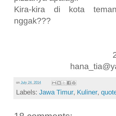
Kira-kira di kota tema
nggak???
hana_tia@y
on
July 24, 2014
Labels:
Jawa Timur
,
Kuliner
,
quot