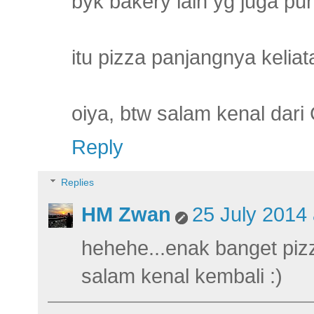
byk bakery lain yg juga pu
itu pizza panjangnya kelia
oiya, btw salam kenal dari 
Reply
Replies
HM Zwan
25 July 2014 
hehehe...enak banget pi
salam kenal kembali :)