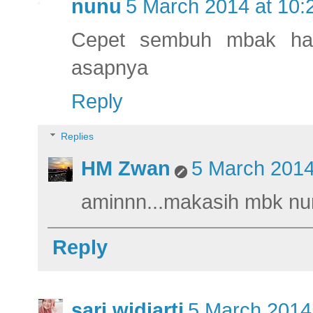
nunu
5 March 2014 at 10:
Cepet sembuh mbak hann
asapnya
Reply
Replies
HM Zwan
5 March 2014
aminnn...makasih mbk nu
Reply
sari widiarti
5 March 2014 