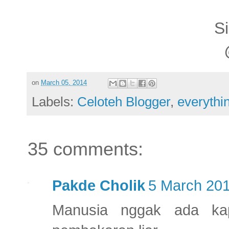
S
on
March 05, 2014
Labels:
Celoteh Blogger
,
everythi
35 comments:
Pakde Cholik
5 March 201
Manusia nggak ada kap