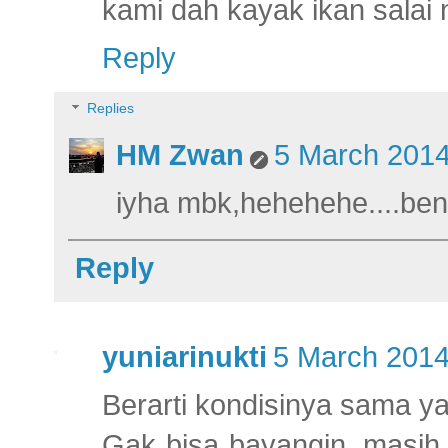
kami dah kayak ikan salai ni
Reply
Replies
HM Zwan
5 March 2014
iyha mbk,hehehehe....be
Reply
yuniarinukti
5 March 2014
Berarti kondisinya sama ya
Gak bisa bayangin, masih