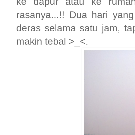
ke dapur atau ke rumah
rasanya...!! Dua hari yang
deras selama satu jam, ta
makin tebal >_<.