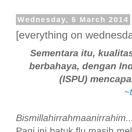
Wednesday, 5 March 2014
[everything on wednesd
Sementara itu, kualita
berbahaya, dengan In
(ISPU) mencapa
~
Bismillahirrahmaanirrahim..
Pagi ini batuk flu masih me