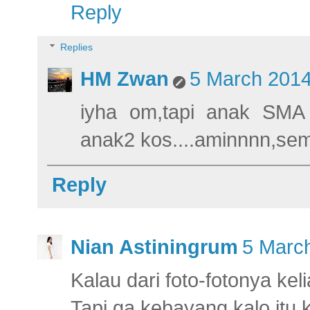
Reply
Replies
HM Zwan
5 March 2014
iyha om,tapi anak SMA
anak2 kos....aminnnn,se
Reply
Nian Astiningrum
5 March
Kalau dari foto-fotonya kel
Tapi ga kebayang kalo itu 