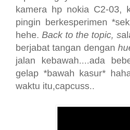
kamera hp nokia C2-03, ka
pingin berkesperimen *sek
hehe.
Back to the topic, s
al
berjabat tangan dengan
h
jalan kebawah....ada beb
gelap *bawah kasur* hah
waktu itu,capcuss..