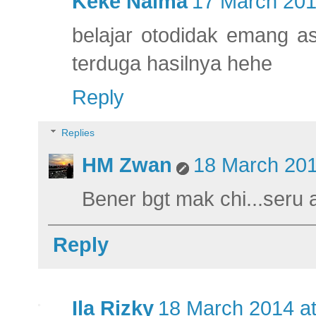
Keke Naima
17 March 201
belajar otodidak emang a
terduga hasilnya hehe
Reply
Replies
HM Zwan
18 March 201
Bener bgt mak chi...seru 
Reply
Ila Rizky
18 March 2014 at