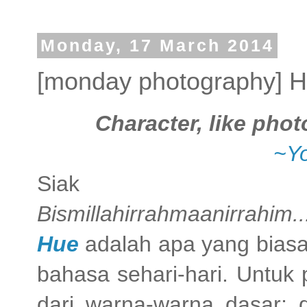
Monday, 17 March 2014
[monday photography] 
Character, like pho
~Yo
Siak
Bismillahirrahmaanirrahim..
Hue
adalah apa yang biasa
bahasa sehari-hari. Untuk pe
dari warna-warna dasar; d