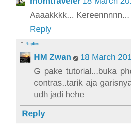
momtraveler
18 March 20
Aaaakkkk... Kereennnnn... A
Reply
Replies
HM Zwan
18 March 201
G pake tutorial...buka p
contras..tarik aja garisny
udh jadi hehe
Reply