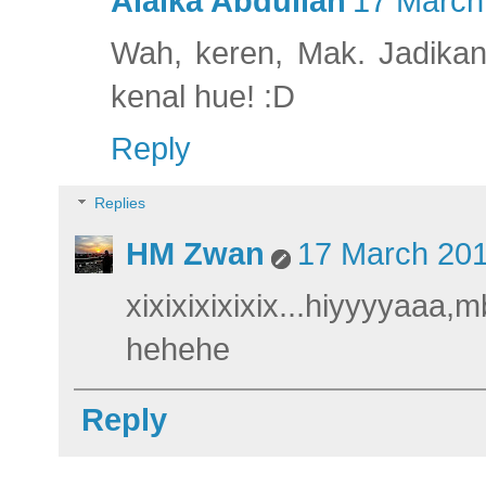
Alaika Abdullah
17 March
Wah, keren, Mak. Jadikan
kenal hue! :D
Reply
Replies
HM Zwan
17 March 201
xixixixixixix...hiyyyyaa
hehehe
Reply