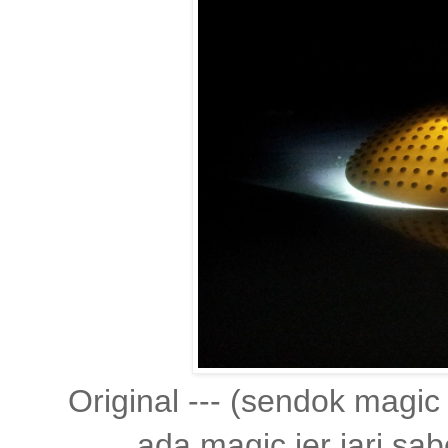
Original --- (sendok magi
ada magic jer jari sab