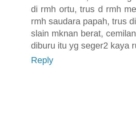
di rmh ortu, trus d rmh m
rmh saudara papah, trus d
slain mknan berat, cemilan 
diburu itu yg seger2 kaya r
Reply