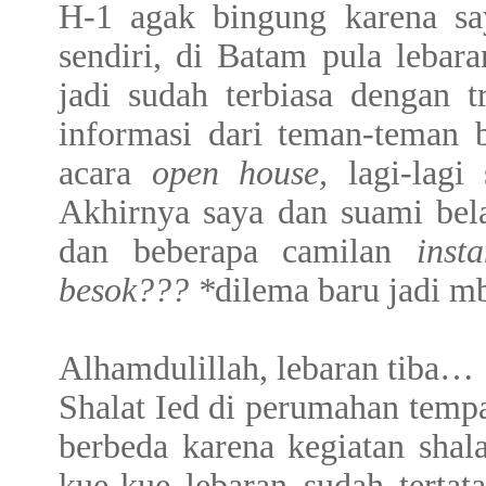
H-1 agak bingung karena sa
sendiri, di Batam pula lebar
jadi sudah terbiasa dengan t
informasi dari teman-teman 
acara
open house,
lagi-lagi
Akhirnya saya dan suami bela
dan beberapa camilan
inst
besok??? *
dilema baru jadi m
Alhamdulillah, lebaran tiba…
Shalat Ied di perumahan tempa
berbeda karena kegiatan shal
kue-kue lebaran sudah tertat