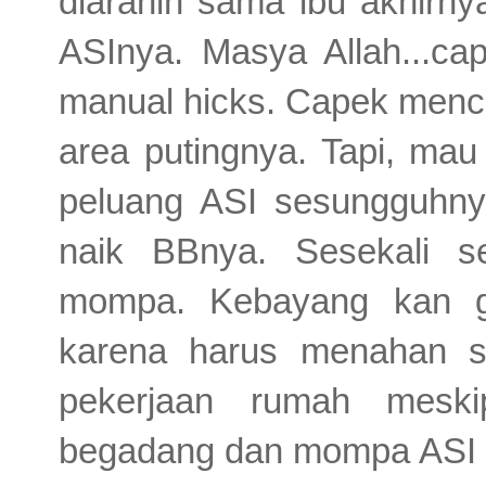
diarahin sama ibu akhirny
ASInya. Masya Allah...c
manual hicks. Capek mence
area putingnya. Tapi, mau 
peluang ASI sesungguhn
naik BBnya. Sesekali s
mompa. Kebayang kan gi
karena harus menahan sa
pekerjaan rumah meski
begadang dan mompa ASI ya