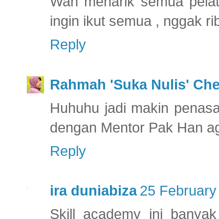
Wah menarik semua pelati
ingin ikut semua , nggak ri
Reply
Rahmah 'Suka Nulis' Ch
Huhuhu jadi makin penasar
dengan Mentor Pak Han aga
Reply
ira duniabiza
25 February
Skill academy ini banya