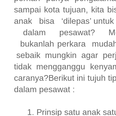
sampai kota tujuan, kita b
anak
bisa
‘dilepas’ untu
dalam
pesawat?
M
bukanlah perkara
muda
sebaik
mungkin
agar
per
tidak mengganggu kenya
caranya?Berikut ini tujuh ti
dalam pesawat :
1. Prinsip satu anak sat