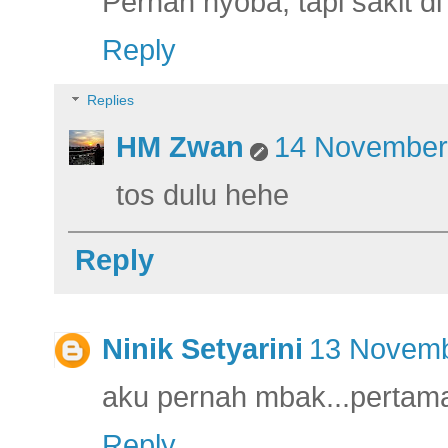
Pernah nyoba, tapi sakit d
Reply
Replies
HM Zwan
14 November 
tos dulu hehe
Reply
Ninik Setyarini
13 Novemb
aku pernah mbak...pertama e
Reply