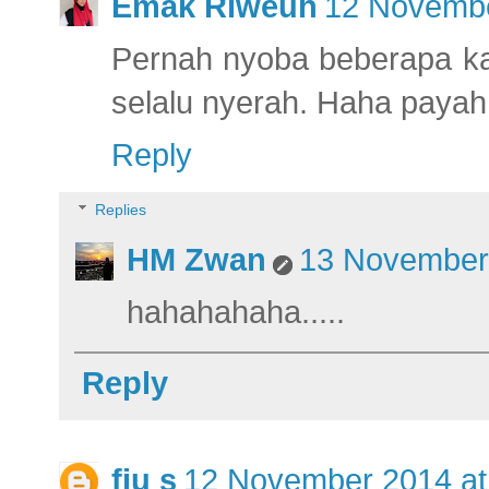
Emak Riweuh
12 Novembe
Pernah nyoba beberapa kal
selalu nyerah. Haha payah
Reply
Replies
HM Zwan
13 November 
hahahahaha.....
Reply
fiu s
12 November 2014 at