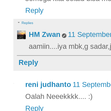
Reply
Replies
HM Zwan
11 September
aamiin....iya mbk,g sadar,j
Reply
reni judhanto
11 Septembe
Oalah Neeekkkk.... :)
Reply