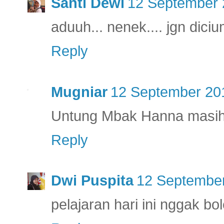
Santi Dewi
12 September 
aduuh... nenek.... jgn dici
Reply
Mugniar
12 September 201
Untung Mbak Hanna masih be
Reply
Dwi Puspita
12 September
pelajaran hari ini nggak b