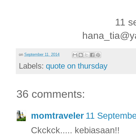
11 s
hana_tia@y
on
September 11, 2014
Labels:
quote on thursday
36 comments:
momtraveler
11 Septembe
Ckckck..... kebiasaan!!