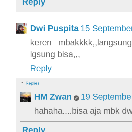
Reply
Dwi Puspita
15 September
keren mbakkkk,,langsung 
lgsung bisa,,,
Reply
Replies
HM Zwan
19 September
hahaha....bisa aja mbk d
Reply