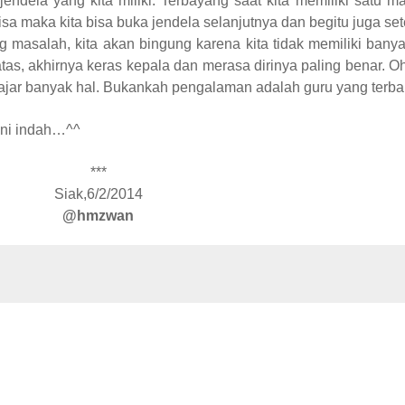
dela yang kita miliki. Terbayang saat kita memiliki satu mas
 bisa maka kita bisa buka jendela selanjutnya dan begitu juga s
ung masalah, kita akan bingung karena kita tidak memiliki banya
tas, akhirnya keras kepala dan merasa dirinya paling benar. O
elajar banyak hal. Bukankah pengalaman adalah guru yang terba
ini indah…^^
***
Siak,6/2/2014
@hmzwan