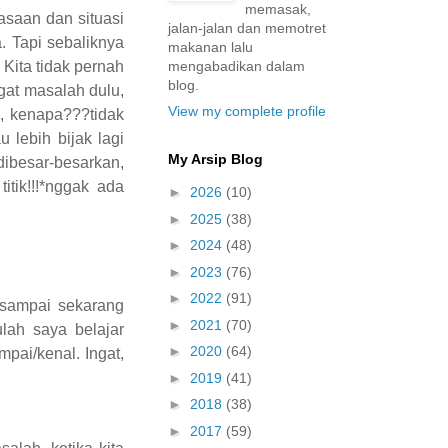
memasak,
asaan dan situasi
jalan-jalan dan memotret
. Tapi sebaliknya
makanan lalu
mengabadikan dalam
Kita tidak pernah
blog.
gat masalah dulu,
View my complete profile
, kenapa???tidak
 lebih bijak lagi
My Arsip Blog
dibesar-besarkan,
tik!!!*nggak ada
►
2026
(10)
►
2025
(38)
►
2024
(48)
►
2023
(76)
►
2022
(91)
k sampai sekarang
►
2021
(70)
lah saya belajar
►
2020
(64)
pai/kenal. Ingat,
►
2019
(41)
►
2018
(38)
►
2017
(59)