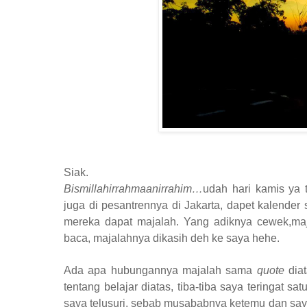
Siak.
Bismillahirrahmaanirrahim…
udah hari kamis ya t
juga di pesantrennya di Jakarta, dapet kalende
mereka dapat majalah. Yang adiknya cewek,ma
baca, majalahnya dikasih deh ke saya hehe.
Ada apa hubungannya majalah sama
quote
diat
tentang belajar diatas, tiba-tiba saya teringat
saya telusuri, sebab musababnya ketemu dan say