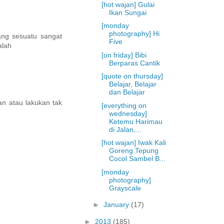
[hot wajan] Gulai
Ikan Sungai
[monday
photography] Hi
ang sesuatu sangat
Five
alah
[on friday] Bibi
Berparas Cantik
[quote on thursday]
Belajar, Belajar
dan Belajar
n atau lakukan tak
[everything on
wednesday]
Ketemu Harimau
di Jalan,...
[hot wajan] Iwak Kali
Goreng Tepung
Cocol Sambel B...
[monday
photography]
Grayscale
►
January
(17)
►
2013
(185)