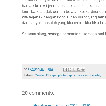
Semakin banyak belajar, maka semakin banyak jen
banyak koleksi jendela, satu kita buka, jika tidak
lagi jika kita tidak pernah belajar, ketika dirund
kita terjebak dengan kondisi dan ruang yang terba
dari banyak masalah yang kita temui, kita bisa b
Selamat siang, semoga bermanfaat, semoga hari 
on
February 06, 2014
Labels:
Celoteh Blogger
,
photography
,
quote on thursday
20 comments:
Mrs. Asvan
6 February 2014 at 12:01