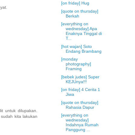
[on friday] Hug
yat.
[quote on thursday]
Berkah
[everything on
wednesday] Apa
Enaknya Tinggal di
T...
[hot wajan] Soto
Endang Brambang
[monday
photography]
Framing
[bebek judes] Super
KEJUnya!!!
[on friday] 4 Cerita 1
Jiwa
[quote on thursday]
Rahasia Dapur
t untuk dilupakan.
[everything on
 sudah kita lakukan
wednesday]
Indahnya Rumah
Panggung ...