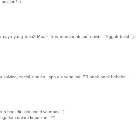
elajar ! :)
 saya yang dulu2 Mbak, trus mendadak jadi down... Nggak boleh ju
em solving, social studies...apa aja yang jadi PR anak-anak hehehe...
an bagi diri kita sndiri ya mbak..:)
ngatkan dalam kebaikan...^^