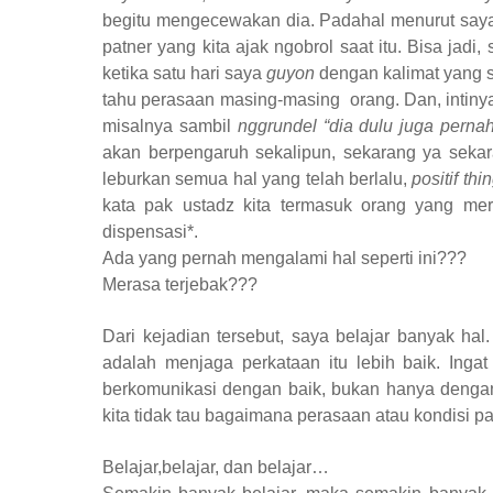
begitu mengecewakan dia. Padahal menurut saya i
patner yang kita ajak ngobrol saat itu. Bisa jadi,
ketika satu hari saya
guyon
dengan kalimat yang s
tahu perasaan masing-masing
orang. Dan, intin
misalnya sambil
nggrundel
“dia dulu juga pernah
akan berpengaruh sekalipun, sekarang ya sekaran
leburkan semua hal yang telah berlalu,
positif th
kata pak ustadz kita termasuk orang yang mer
dispensasi*.
Ada yang pernah mengalami hal seperti ini???
Merasa terjebak???
Dari kejadian tersebut, saya belajar banyak ha
adalah menjaga perkataan itu lebih baik. Inga
berkomunikasi dengan baik, bukan hanya dengan
kita tidak tau bagaimana perasaan atau kondisi patn
Belajar,belajar, dan belajar…