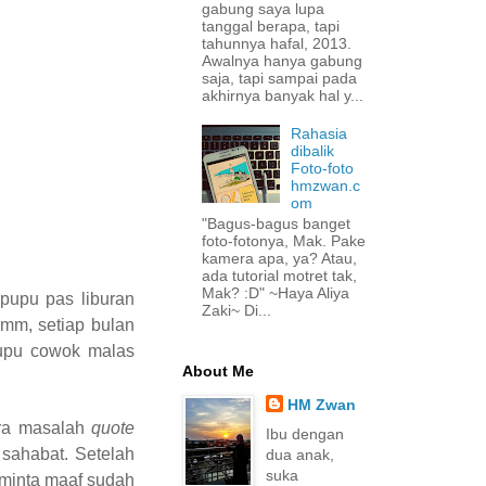
gabung saya lupa
tanggal berapa, tapi
tahunnya hafal, 2013.
Awalnya hanya gabung
saja, tapi sampai pada
akhirnya banyak hal y...
Rahasia
dibalik
Foto-foto
hmzwan.c
om
"Bagus-bagus banget
foto-fotonya, Mak. Pake
kamera apa, ya? Atau,
ada tutorial motret tak,
Mak? :D" ~Haya Aliya
pupu pas liburan
Zaki~ Di...
umm, setiap bulan
pupu cowok malas
About Me
HM Zwan
ara masalah
quote
Ibu dengan
 sahabat. Setelah
dua anak,
suka
 minta maaf sudah