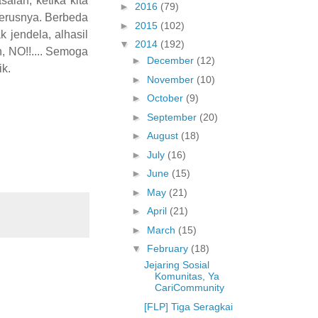
alah, ketika kita
►
2016
(79)
eterusnya. Berbeda
►
2015
(102)
k jendela, alhasil
▼
2014
(192)
h, NO!!.... Semoga
►
December
(12)
ik.
►
November
(10)
►
October
(9)
►
September
(20)
►
August
(18)
►
July
(16)
►
June
(15)
►
May
(21)
►
April
(21)
►
March
(15)
▼
February
(18)
Jejaring Sosial
Komunitas, Ya
CariCommunity
[FLP] Tiga Seragkai