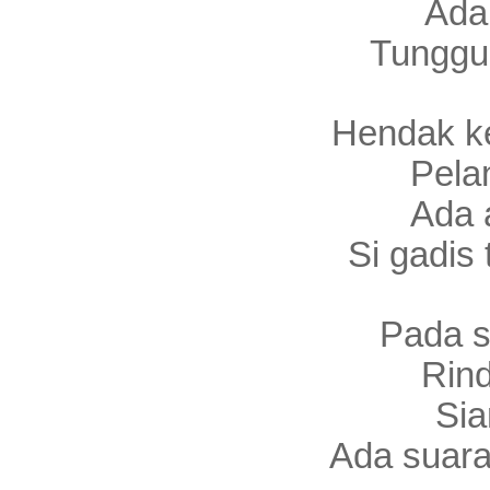
Ada
Tunggu
Hendak k
Pela
Ada 
Si gadis
Pada s
Rind
Sia
Ada suara j