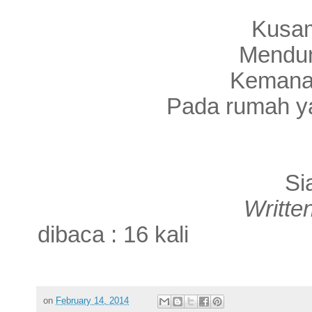
Kusam
Mendun
Kemana 
Pada rumah ya
Si
Writte
dibaca : 16 kali
on
February 14, 2014