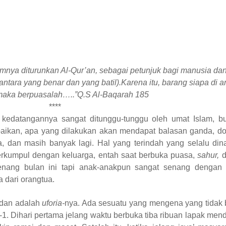
mnya diturunkan Al-Qur’an, sebagai petunjuk bagi manusia dan
tara yang benar dan yang batil).Karena itu, barang siapa di a
 maka berpuasalah…..”Q.S Al-Baqarah 185
****
 kedatangannya sangat ditunggu-tunggu oleh umat Islam, b
aikan, apa yang dilakukan akan mendapat balasan ganda, do
 dan masih banyak lagi. Hal yang terindah yang selalu dina
kumpul dengan keluarga, entah saat berbuka puasa,
sahur,
d
ang bulan ini tapi anak-anakpun sangat senang dengan 
dari orangtua.
madan adalah
uforia­-
nya. Ada sesuatu yang mengena yang tidak 
 H-1. Dihari pertama jelang waktu berbuka tiba ribuan lapak me