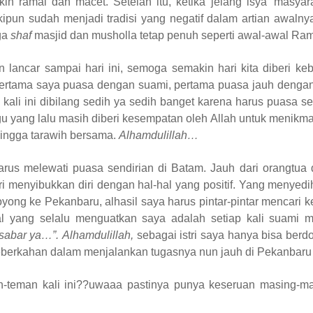
 ramai dan macet. Setelah itu, ketika jelang isya’ masyar
ipun sudah menjadi tradisi yang negatif dalam artian awaln
ga
shaf
masjid dan musholla tetap penuh seperti awal-awal Ra
lancar sampai hari ini, semoga semakin hari kita diberi ke
ertama saya puasa dengan suami, pertama puasa jauh dengan
kali ini dibilang sedih ya sedih banget karena harus puasa se
u yang lalu masih diberi kesempatan oleh Allah untuk menikm
hingga tarawih bersama.
Alhamdulillah…
rus melewati puasa sendirian di Batam. Jauh dari orangtua 
ri menyibukkan diri dengan hal-hal yang positif. Yang menyed
yong ke Pekanbaru, alhasil saya harus pintar-pintar mencari ke
l yang selalu menguatkan saya adalah setiap kali suami m
sabar ya…”.
Alhamdulillah,
sebagai istri saya hanya bisa ber
keberkahan dalam menjalankan tugasnya nun jauh di Pekanbaru
teman kali ini??uwaaa pastinya punya keseruan masing-m