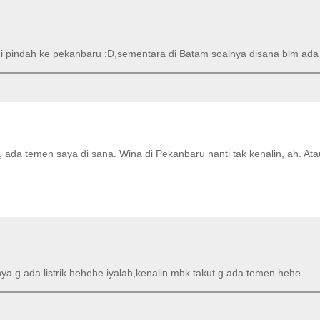
i pindah ke pekanbaru :D,sementara di Batam soalnya disana blm ada l
da temen saya di sana. Wina di Pekanbaru nanti tak kenalin, ah. Ata
nya g ada listrik hehehe.iyalah,kenalin mbk takut g ada temen hehe.....