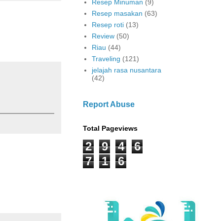
Resep Minuman
(9)
Resep masakan
(63)
Resep roti
(13)
Review
(50)
Riau
(44)
Traveling
(121)
jelajah rasa nusantara
(42)
Report Abuse
Total Pageviews
2
9
4
6
7
1
6