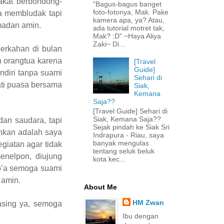
akat berbondong-
"Bagus-bagus banget
foto-fotonya, Mak. Pake
ya membludak tapi
kamera apa, ya? Atau,
madan amin.
ada tutorial motret tak,
Mak? :D" ~Haya Aliya
Zaki~ Di...
berkahan di bulan
 orangtua karena
[Travel
Guide]
ndiri tanpa suami
Sehari di
ati puasa bersama
Siak,
Kemana
Saja??
[Travel Guide] Sehari di
Siak, Kemana Saja??
dan saudara, tapi
Sejak pindah ke Siak Sri
ihkan adalah saya
Indrapura - Riau, saya
banyak mengulas
giatan agar tidak
tentang seluk beluk
enelpon, diujung
kota kec...
do’a semoga suami
 amin.
About Me
HM Zwan
asing ya, semoga
Ibu dengan