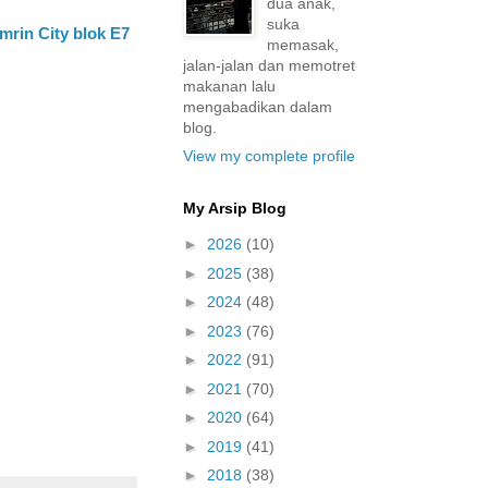
dua anak,
suka
mrin City blok E7
memasak,
jalan-jalan dan memotret
makanan lalu
mengabadikan dalam
blog.
View my complete profile
My Arsip Blog
►
2026
(10)
►
2025
(38)
►
2024
(48)
►
2023
(76)
►
2022
(91)
►
2021
(70)
►
2020
(64)
►
2019
(41)
►
2018
(38)