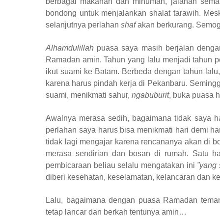
berbagai makanan dan minuman, jalanan semakin
bondong untuk menjalankan shalat tarawih. Mesk
selanjutnya perlahan
shaf
akan berkurang. Semo
Alhamdulillah
puasa saya masih berjalan dengan 
Ramadan amin. Tahun yang lalu menjadi tahun p
ikut suami ke Batam. Berbeda dengan tahun lalu, 
karena harus pindah kerja di Pekanbaru. Semingg
suami, menikmati sahur,
ngabuburit
, buka puasa 
Awalnya merasa sedih, bagaimana tidak saya ha
perlahan saya harus bisa menikmati hari demi ha
tidak lagi mengajar karena rencananya akan di bo
merasa sendirian dan bosan di rumah. Satu ha
pembicaraan beliau selalu mengatakan ini
”yang 
diberi kesehatan, keselamatan, kelancaran dan 
Lalu, bagaimana dengan puasa Ramadan teman-
tetap lancar dan berkah tentunya amin…