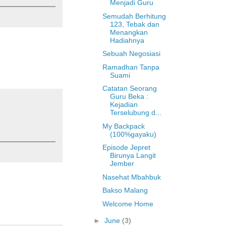
Menjadi Guru
Semudah Berhitung
123, Tebak dan
Menangkan
Hadiahnya
Sebuah Negosiasi
Ramadhan Tanpa
Suami
Catatan Seorang
Guru Beka :
Kejadian
Terselubung d...
My Backpack
(100%gayaku)
Episode Jepret
Birunya Langit
Jember
Nasehat Mbahbuk
Bakso Malang
Welcome Home
►
June
(3)