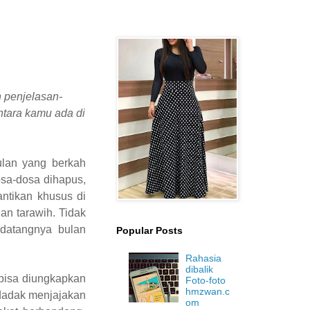
 penjelasan-
ntara kamu ada di
ulan yang berkah
sa-dosa dihapus,
ntikan khusus di
an tarawih. Tidak
datangnya bulan
Popular Posts
Rahasia
dibalik
bisa diungkapkan
Foto-foto
hmzwan.c
ndadak menjajakan
om