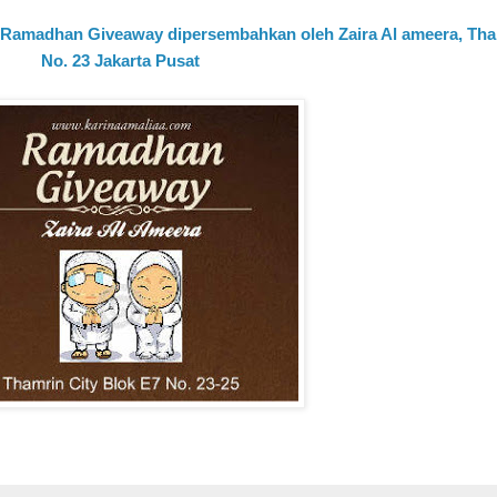
ka Ramadhan Giveaway dipersembahkan oleh Zaira Al ameera, Tha
No. 23 Jakarta Pusat