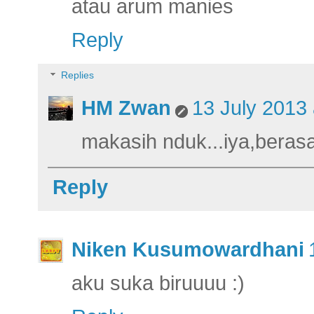
atau arum manies
Reply
Replies
HM Zwan
13 July 2013 
makasih nduk...iya,bera
Reply
Niken Kusumowardhani
aku suka biruuuu :)