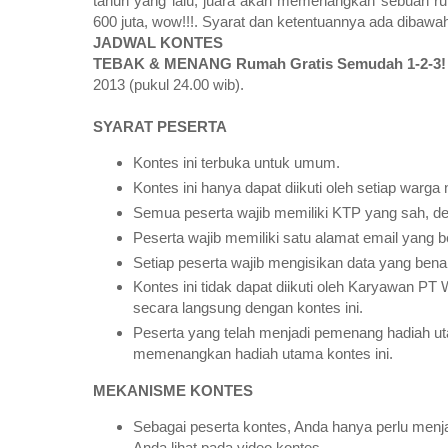
tahun yang lalu, juara akan memenangkan sebuah r
600 juta, wow!!!. Syarat dan ketentuannya ada dibawah 
JADWAL KONTES
TEBAK & MENANG Rumah Gratis Semudah 1-2-3!
2013 (pukul 24.00 wib).
SYARAT PESERTA
Kontes ini terbuka untuk umum.
Kontes ini hanya dapat diikuti oleh setiap warga
Semua peserta wajib memiliki KTP yang sah, den
Peserta wajib memiliki satu alamat email yang be
Setiap peserta wajib mengisikan data yang benar,
Kontes ini tidak dapat diikuti oleh Karyawan PT
secara langsung dengan kontes ini.
Peserta yang telah menjadi pemenang hadiah ut
memenangkan hadiah utama kontes ini.
MEKANISME KONTES
Sebagai peserta kontes, Anda hanya perlu menj
Anda lihat pada video kontes.