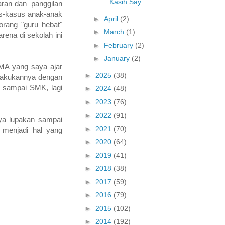
Kasih Say...
aran dan panggilan
us-kasus anak-anak
►
April
(2)
orang "guru hebat"
►
March
(1)
rena di sekolah ini
►
February
(2)
►
January
(2)
MA yang saya ajar
►
2025
(38)
elakukannya dengan
K sampai SMK, lagi
►
2024
(48)
►
2023
(76)
►
2022
(91)
ya lupakan sampai
►
2021
(70)
 menjadi hal yang
►
2020
(64)
►
2019
(41)
►
2018
(38)
►
2017
(59)
►
2016
(79)
►
2015
(102)
►
2014
(192)