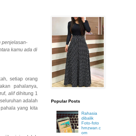
 penjelasan-
ntara kamu ada di
ah, setiap orang
akan pahalanya,
ruf,
alif
dihitung 1
keseluruhan adalah
Popular Posts
 pahala yang kita
Rahasia
dibalik
Foto-foto
hmzwan.c
om