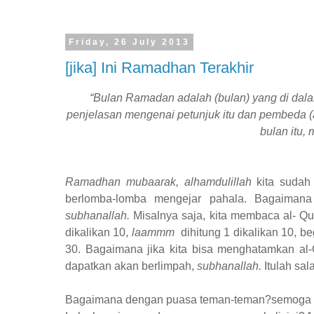
Friday, 26 July 2013
[jika] Ini Ramadhan Terakhir
“Bulan Ramadan adalah (bulan) yang di dala
penjelasan mengenai petunjuk itu dan pembeda (an
bulan itu,
Ramadhan mubaarak
,
alhamdulillah
kita sudah 
berlomba-lomba mengejar pahala. Bagaimana 
subhanallah.
Misalnya saja, kita membaca al- Q
dikalikan 10,
laammm
dihitung 1 dikalikan 10, b
30. Bagaimana jika kita bisa menghatamkan al-
dapatkan akan berlimpah,
subhanallah.
Itulah sa
Bagaimana dengan puasa teman-teman?semoga teta