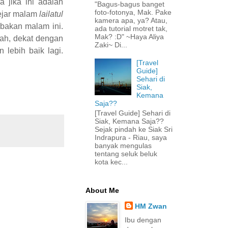
a jika ini adalah
"Bagus-bagus banget
foto-fotonya, Mak. Pake
ejar malam
lailatul
kamera apa, ya? Atau,
bakan malam ini.
ada tutorial motret tak,
Mak? :D" ~Haya Aliya
ah, dekat dengan
Zaki~ Di...
 lebih baik lagi.
[Travel
Guide]
Sehari di
Siak,
Kemana
Saja??
[Travel Guide] Sehari di
Siak, Kemana Saja??
Sejak pindah ke Siak Sri
Indrapura - Riau, saya
banyak mengulas
tentang seluk beluk
kota kec...
About Me
HM Zwan
Ibu dengan