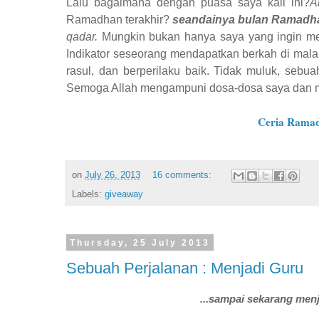
Lalu bagaimana dengan puasa saya kali ini?
A
Ramadhan terakhir?
seandainya bulan Ramadhan 
qadar.
Mungkin bukan hanya saya yang ingin 
Indikator seseorang mendapatkan berkah di ma
rasul, dan berperilaku baik. Tidak muluk, sebua
Semoga Allah mengampuni dosa-dosa saya dan m
Ceria Rama
on
July 26, 2013
16 comments:
Labels:
giveaway
Thursday, 25 July 2013
Sebuah Perjalanan : Menjadi Guru
...sampai sekarang menj