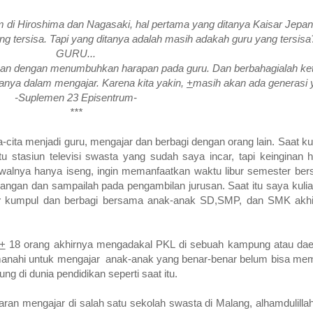
 di Hiroshima dan Nagasaki, hal pertama yang ditanya Kaisa
r Jepan
g tersisa. Tapi
yang ditanya adalah masih adakah guru yang tersis
GURU...
an dengan menumbuhkan harapan pada guru. Dan berbahagialah keti
ya dalam mengajar. Karena kita yakin,
+
masih akan ada generasi 
-Suplemen 23 Episentrum-
***
-cita menjadi guru, mengajar dan berbagi dengan orang lain. Saat ku
tu stasiun televisi swasta yang sudah saya incar, tapi keinginan 
walnya hanya iseng, ingin memanfaatkan waktu libur semester b
angan dan sampailah pada pengambilan jurusan. Saat itu saya kulia
y
kumpul dan berbagi bersama anak-anak SD,SMP, dan SMK akhi
+
18 orang akhirnya mengadakal PKL di sebuah kampung atau daer
amanahi untuk mengajar anak-anak yang benar-benar belum bisa me
 di dunia pendidikan seperti saat itu.
ran mengajar di salah satu sekolah swasta di Malang, alhamdulillah 