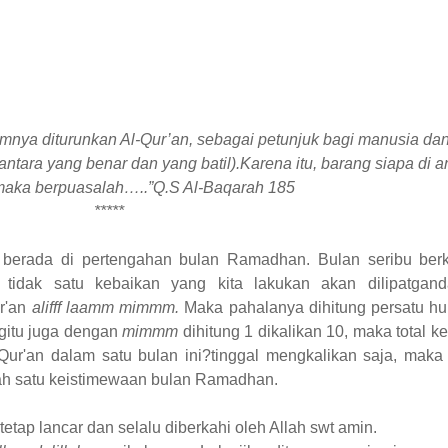
mnya diturunkan Al-Qur’an, sebagai petunjuk bagi manusia dan
tara yang benar dan yang batil).Karena itu, barang siapa di a
 maka berpuasalah…..”Q.S Al-Baqarah 185
*****
berada di pertengahan bulan Ramadhan. Bulan seribu berk
tidak satu kebaikan yang kita lakukan akan dilipatgand
ur'an
alifff laamm mimmm.
Maka pahalanya dihitung persatu hu
egitu juga dengan
mimmm
dihitung 1 dikalikan 10, maka total 
Qur'an dalam satu bulan ini?tinggal mengkalikan saja, maka
lah satu keistimewaan bulan Ramadhan.
p lancar dan selalu diberkahi oleh Allah swt amin.