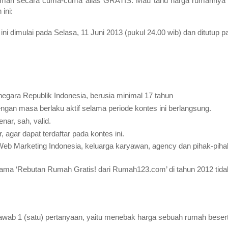
umah secara cuma-cuma alias GRATIS. Mau tahu harga rumahnya b
ini:
ini dimulai pada Selasa, 11 Juni 2013 (pukul 24.00 wib) dan ditutup
 negara Republik Indonesia, berusia minimal 17 tahun
gan masa berlaku aktif selama periode kontes ini berlangsung.
nar, sah, valid.
 agar dapat terdaftar pada kontes ini.
 Web Marketing Indonesia, keluarga karyawan, agency dan pihak-pihak
ama ‘Rebutan Rumah Gratis! dari Rumah123.com’ di tahun 2012 tida
awab 1 (satu) pertanyaan, yaitu menebak harga sebuah rumah besert