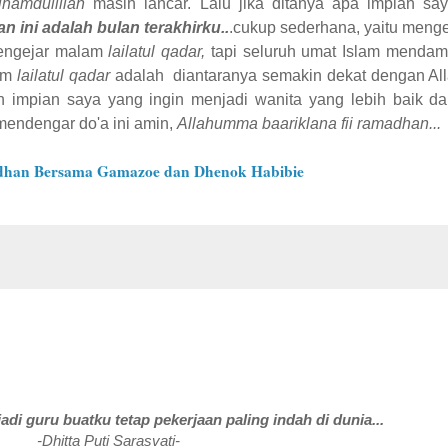
lhamdulillah
masih lancar. Lalu jika ditanya apa impian say
ini adalah bulan terakhirku..
.cukup sederhana, yaitu meng
mengejar malam
lailatul qadar,
tapi seluruh umat Islam mendam
lam
lailatul qadar
adalah diantaranya semakin dekat dengan All
h impian saya yang ingin menjadi wanita yang lebih baik dan
endengar do'a ini amin,
Allahumma baariklana fii ramadhan...
dhan Bersama Gamazoe dan Dhenok Habibie
adi guru buatku tetap pekerjaan paling indah di dunia...
-Dhitta Puti Sarasvati-