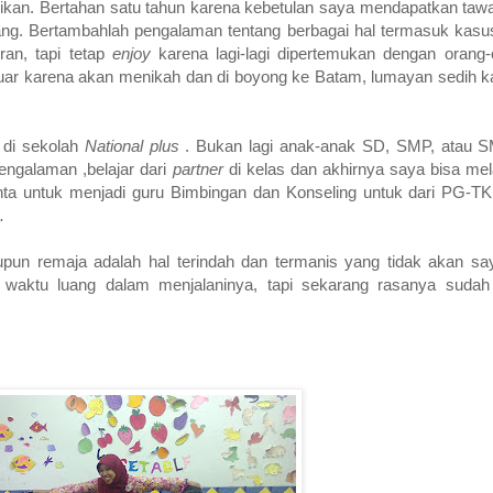
idikan. Bertahan satu tahun karena kebetulan saya mendapatkan taw
Malang. Bertambahlah pengalaman tentang berbagai hal termasuk kas
ran, tapi tetap
enjoy
karena lagi-lagi dipertemukan dengan orang-
luar karena akan menikah dan di boyong ke Batam, lumayan sedih ka
 di sekolah
National plus
. Bukan lagi anak-anak SD, SMP, atau S
pengalaman ,belajar dari
partner
di kelas dan akhirnya saya bisa m
nta untuk menjadi guru Bimbingan dan Konseling untuk dari PG-T
.
pun remaja adalah hal terindah dan termanis yang tidak akan sa
waktu luang dalam menjalaninya, tapi sekarang rasanya sudah