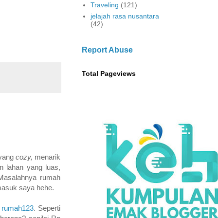
Traveling
(121)
jelajah rasa nusantara
(42)
Report Abuse
Total Pageviews
 yang
cozy,
menarik
n lahan yang luas,
 Masalahnya rumah
rmasuk saya hehe.
i
rumah123
. Seperti