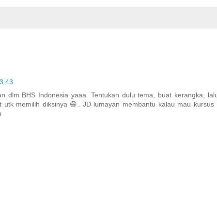
3:43
 dlm BHS Indonesia yaaa. Tentukan dulu tema, buat kerangka, lalu
it utk memilih diksinya 😄. JD lumayan membantu kalau mau kursus
h