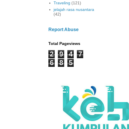
Traveling
(121)
jelajah rasa nusantara
(42)
Report Abuse
Total Pageviews
2
9
4
7
6
8
5