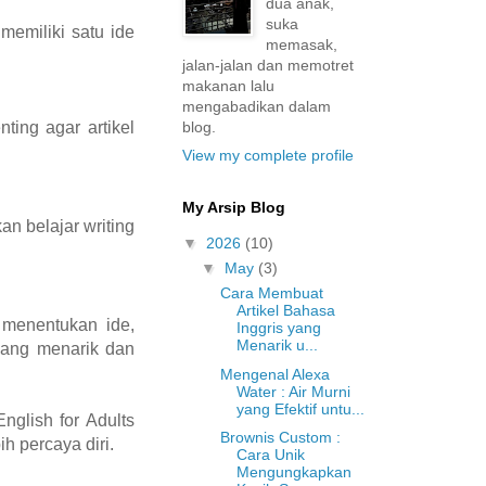
dua anak,
suka
memiliki satu ide
memasak,
jalan-jalan dan memotret
makanan lalu
mengabadikan dalam
blog.
ting agar artikel
View my complete profile
My Arsip Blog
an belajar writing
▼
2026
(10)
▼
May
(3)
Cara Membuat
Artikel Bahasa
i menentukan ide,
Inggris yang
Menarik u...
 yang menarik dan
Mengenal Alexa
Water : Air Murni
yang Efektif untu...
glish for Adults
Brownis Custom :
h percaya diri.
Cara Unik
Mengungkapkan