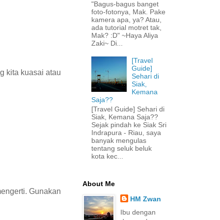
"Bagus-bagus banget
foto-fotonya, Mak. Pake
kamera apa, ya? Atau,
ada tutorial motret tak,
Mak? :D" ~Haya Aliya
Zaki~ Di...
[Travel
Guide]
 kita kuasai atau
Sehari di
Siak,
Kemana
Saja??
[Travel Guide] Sehari di
Siak, Kemana Saja??
Sejak pindah ke Siak Sri
Indrapura - Riau, saya
banyak mengulas
tentang seluk beluk
kota kec...
About Me
mengerti. Gunakan
HM Zwan
Ibu dengan