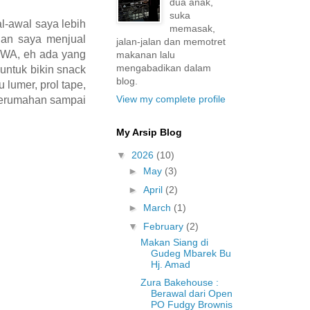
dua anak,
suka
l-awal saya lebih
memasak,
lan saya menjual
jalan-jalan dan memotret
s WA, eh ada yang
makanan lalu
mengabadikan dalam
untuk bikin snack
blog.
 lumer, prol tape,
View my complete profile
 perumahan sampai
My Arsip Blog
▼
2026
(10)
►
May
(3)
►
April
(2)
►
March
(1)
▼
February
(2)
Makan Siang di
Gudeg Mbarek Bu
Hj. Amad
Zura Bakehouse :
Berawal dari Open
PO Fudgy Brownis