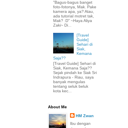
"Bagus-bagus banget
foto-fotonya, Mak. Pake
kamera apa, ya? Atau,
ada tutorial motret tak,
Mak? :D" ~Haya Aliya
Zaki~ Di...
[Travel
Guide]
Sehari di
Siak,
Kemana
Saja??
[Travel Guide] Sehari di
Siak, Kemana Saja??
Sejak pindah ke Siak Sri
Indrapura - Riau, saya
banyak mengulas
tentang seluk beluk
kota kec...
About Me
HM Zwan
Ibu dengan