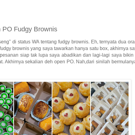
n PO Fudgy Brownis
ng" di status WA tentang fudgy brownis. Eh, ternyata dua or
udgy brownis yang saya tawarkan hanya satu box, akhirnya sa
pesanan siap tak lupa saya abadikan dan lagi-lagi saya bikin 
t. Akhirnya sekalian deh open PO. Nah,dari sinilah bermulany