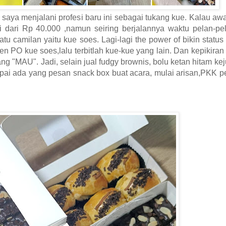
saya menjalani profesi baru ini sebagai tukang kue. Kalau awa
 dari Rp 40.000 ,namun seiring berjalannya waktu pelan-pe
tu camilan yaitu kue soes. Lagi-lagi the power of bikin statu
n PO kue soes,lalu terbitlah kue-kue yang lain. Dan kepikiran 
g "MAU". Jadi, selain jual fudgy brownis, bolu ketan hitam keju
mpai ada yang pesan snack box buat acara, mulai arisan,PKK