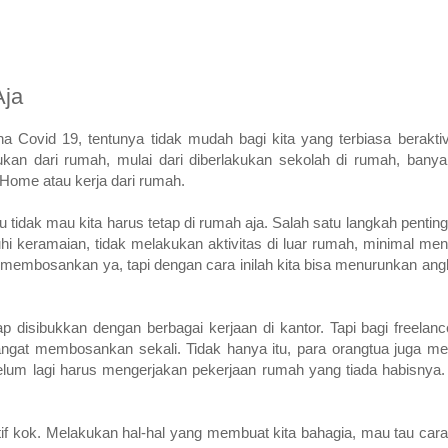
Aja
a Covid 19, tentunya tidak mudah bagi kita yang terbiasa beraktiv
ukan dari rumah, mulai dari diberlakukan sekolah di rumah, bany
Home atau kerja dari rumah.
 tidak mau kita harus tetap di rumah aja. Salah satu langkah pentin
i keramaian, tidak melakukan aktivitas di luar rumah, minimal men
i membosankan ya, tapi dengan cara inilah kita bisa menurunkan an
p disibukkan dengan berbagai kerjaan di kantor. Tapi bagi freelan
 sangat membosankan sekali. Tidak hanya itu, para orangtua juga m
lum lagi harus mengerjakan pekerjaan rumah yang tiada habisnya.
tif kok. Melakukan hal-hal yang membuat kita bahagia, mau tau caran