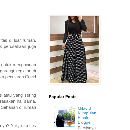
itas di luar rumah.
ak perusahaan juga
g untuk menghindari
gurangi kegiatan di
gka penularan Covid
ce atau yang sering
Popular Posts
erasakan hal sama.
 Seharian di rumah
Milad 3
Kumpulan
Emak
Blogger
ya? Yuk, intip tips
Persisnya