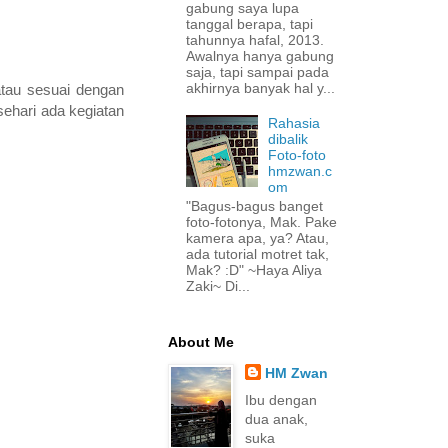
gabung saya lupa
tanggal berapa, tapi
tahunnya hafal, 2013.
Awalnya hanya gabung
saja, tapi sampai pada
akhirnya banyak hal y...
atau sesuai dengan
sehari ada kegiatan
Rahasia
dibalik
Foto-foto
hmzwan.c
om
"Bagus-bagus banget
foto-fotonya, Mak. Pake
kamera apa, ya? Atau,
ada tutorial motret tak,
Mak? :D" ~Haya Aliya
Zaki~ Di...
About Me
HM Zwan
Ibu dengan
dua anak,
suka