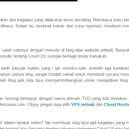
an jika kegiatan yang dilakukan terus berulang. Membaca buku bis
dibaca. Selain itu, sesekali keluar dari zona nyaman, misalnya 
, salah satunya dengan menulis di blog atau website pribadi. Banyak
, menulis tentang Covid 19, sampai berbagi resep masakan.
ih banyak materi yang i gin mereka tulis, terlebih lagi kondisiny
g belum punya blog sangat mudah sekali untuk membuat secara mandi
ah blog jadi, kita bisa mempertimbangkan untuk menjadikan blog 
an hosting berbayar dengan nama domain TLD yang kita tentukan.
w.hmzwan.com. Ohya, jangan lupa pilih
VPS terbaik
dan
Cloud Hosti
dalam bentuk video? Ide membuat vlog bisa jadi kegiatan yang 
eo tutorial atau bincang dengan keluarga mengenai Covid 19 atau hal