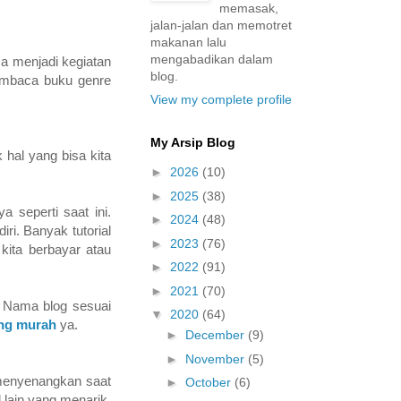
memasak,
jalan-jalan dan memotret
makanan lalu
mengabadikan dalam
a menjadi kegiatan
blog.
membaca buku genre
View my complete profile
My Arsip Blog
 hal yang bisa kita
►
2026
(10)
►
2025
(38)
a seperti saat ini.
►
2024
(48)
ri. Banyak tutorial
►
2023
(76)
kita berbayar atau
►
2022
(91)
►
2021
(70)
 Nama blog sesuai
▼
2020
(64)
ng murah
ya.
►
December
(9)
►
November
(5)
menyenangkan saat
►
October
(6)
 lain yang menarik.