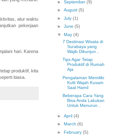
►
September
(9)
►
August
(5)
►
July
(1)
ivitas, atur waktu
njutkan pekerjaan
►
June
(5)
▼
May
(4)
7 Destinasi Wisata di
Surabaya yang
jalani hari. Karena
Wajib Dikunjun...
Tips Agar Tetap
Produktif di Rumah
Aja
tap produktif, kita
eperti biasa.
Pengalaman Memiliki
Kulit Wajah Kusam
Saat Hamil
Beberapa Cara Yang
Bisa Anda Lakukan
Untuk Menurun...
►
April
(4)
►
March
(6)
►
February
(5)