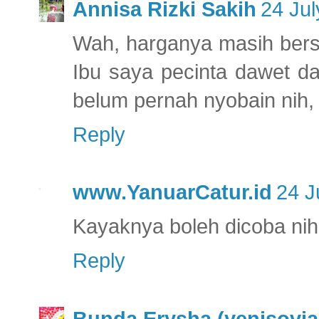
Annisa Rizki Sakih
24 Jul
Wah, harganya masih bers
Ibu saya pecinta dawet d
belum pernah nyobain nih,
Reply
www.YanuarCatur.id
24 J
Kayaknya boleh dicoba nih
Reply
Bunda Erysha (yenisovi